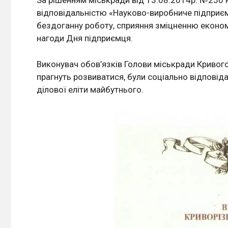
За рішенням міськради від 13.08.2014р. №250
відповідальністю «Науково-виробниче підприє
бездоганну роботу, сприяння зміцненню економік
нагоди Дня підприємця.
Виконувач обов’язків Голови міськради Кривого
прагнуть розвиватися, були соціально відповід
ділової еліти майбутнього.