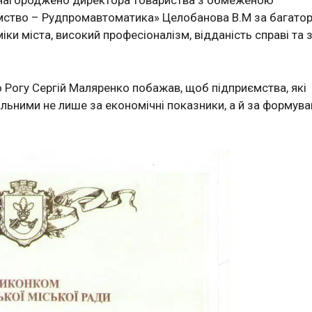
 нагороджено директора товариства з обмеженою
мство – Рудпромавтоматика» Целобанова В.М за багатор
и міста, високий професіоналізм, відданість справі та 
 Рогу Сергій Маляренко побажав, щоб підприємства, які
альними не лише за економічні показники, а й за формув