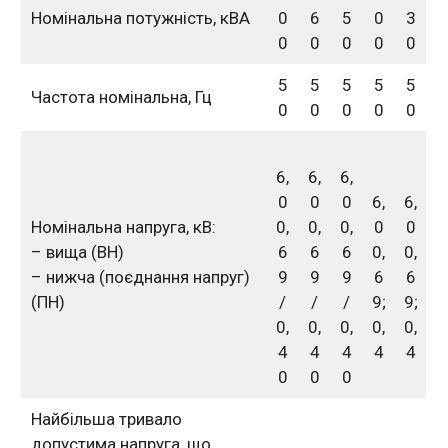
Номінальна потужність, кВА
0
6
5
0
3
0
0
0
0
0
5
5
5
5
5
Частота номінальна, Гц
0
0
0
0
0
6,
6,
6,
0
0
0
6,
6,
Номінальна напруга, кВ:
0,
0,
0,
0
0
– вища (ВН)
6
6
6
0,
0,
– нижча (поєднання напруг)
9
9
9
6
6
(ПН)
/
/
/
9;
9;
0,
0,
0,
0,
0,
4
4
4
4
4
0
0
0
Найбільша тривало
допустима напруга, що