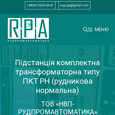
Перейти
+38(067)569-43-41
nvp.rpa@gmail.com
до
вмісту
МЕНЮ
Підстанція комплектна
трансформаторна типу
ПКТ РН (рудникова
нормальна)
ТОВ «НВП-
РУДПРОМАВТОМАТИКА»