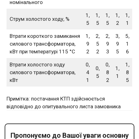
номінального
1,
1,
1,
1,
1,
Струм холостого ходу, %
5
5
5
2
1
Втрати короткого замикання
1,
2,
2,
3,
5,
силового трансформатора,
9
5
9
9
1
кВт при температурі 115 °C
2
2
3
5
6
Втрати холостого ходу
0,
0,
1,
0,
1,
силового трансформатора,
4
8
8
5
1
кВт
1
2
5
Примітка: постачання КТП здійснюється
відповідно до опитувального листа замовника
Пропонуємо до Вашої уваги основну