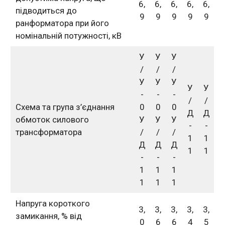
6,
6,
6,
6,
6,
підводиться до
9
9
9
9
9
ранформатора при його
номінальній потужності, кВ
У
У
У
/
/
/
У
У
У
У
У
-
-
-
/
/
Схема та група з’єднання
0
0
0
Д
Д
обмоток силового
У
У
У
-
-
трансформатора
/
/
/
1
1
Д
Д
Д
1
1
-
-
-
1
1
1
1
1
1
Напруга короткого
3,
3,
3,
3,
3,
замикання, % від
0
6
6
4
5