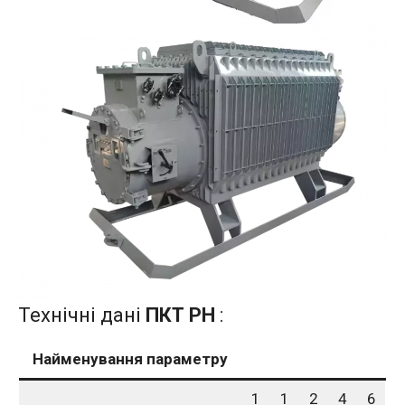
Технічні дані
ПКТ РН
:
Найменування параметру
1
1
2
4
6