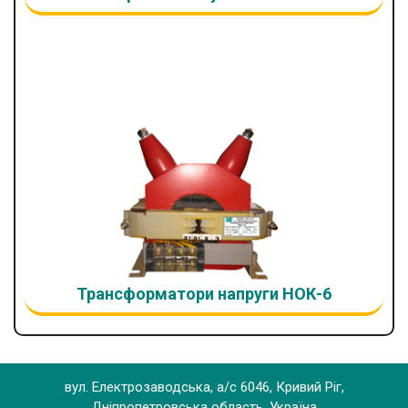
Трансформатори напруги НОК-6
вул. Електрозаводська, а/с 6046, Кривий Ріг,
Дніпропетровська область, Україна