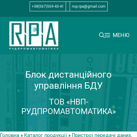
Перейти
+38(067)569-43-41
nvp.rpa@gmail.com
до
вмісту
МЕНЮ
Блок дистанційного
управління БДУ
ТОВ «НВП-
РУДПРОМАВТОМАТИКА»
Головна
»
Каталог продукції
»
Пристрої передачі даних,