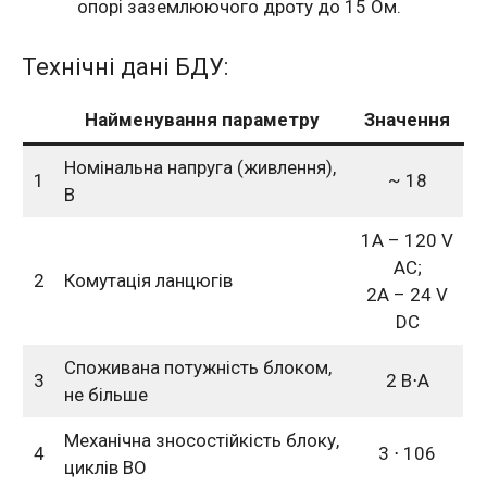
опорі заземлюючого дроту до 15 Ом.
Технічні дані БДУ:
Найменування параметру
Значення
Номінальна напруга (живлення),
1
~ 18
В
1А – 120 V
AC;
2
Комутація ланцюгів
2A – 24 V
DC
Споживана потужність блоком,
3
2 В⋅А
не більше
Механічна зносостійкість блоку,
4
3 ⋅ 106
циклів ВО