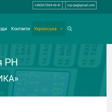
+38(067)569-43-41
nvp.rpa@gmail.com
оди
Контакти
Українська
я РН
ИКА»