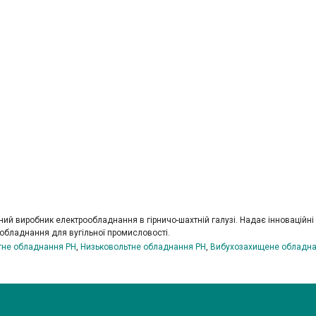
дний виробник електрообладнання в гірничо-шахтній галузі. Надає інноваційні
обладнання для вугільної промисловості.
тне обладнання РН
,
Низьковольтне обладнання РН
,
Вибухозахищене обладна