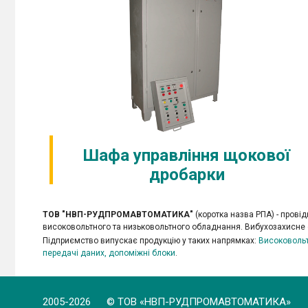
Шафа управління щокової
дробарки
ТОВ "НВП-РУДПРОМАВТОМАТИКА"
(коротка назва РПА) - прові
високовольтного та низьковольтного обладнання. Вибухозахисне 
Підприємство випускає продукцію у таких напрямках:
Високоволь
передачі даних, допоміжні блоки
.
2005-2026 © ТОВ «НВП-РУДПРОМАВТОМАТИКА»