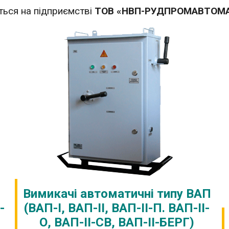
ься на підприємстві
ТОВ «НВП-РУДПРОМАВТОМ
Вимикачі автоматичні типу ВАП
-
(ВАП-І,
ВАП-ІІ, ВАП-ІІ-П. ВАП-ІІ-
О, ВАП-ІІ-СВ, ВАП-ІІ-БЕРГ)