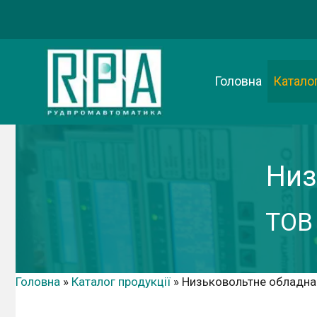
Перейти
до
вмісту
Головна
Каталог
Низ
ТОВ
Головна
»
Каталог продукції
»
Низьковольтне обладна