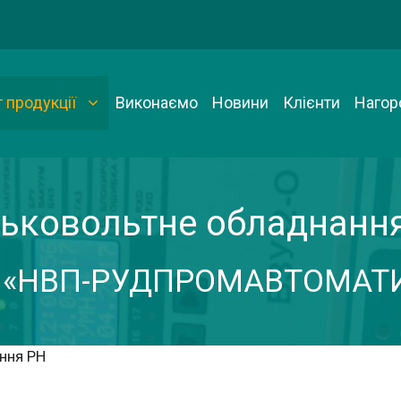
 продукції
Виконаємо
Новини
Клієнти
Нагор
ьковольтне обладнанн
 «НВП-РУДПРОМАВТОМАТ
ння РН