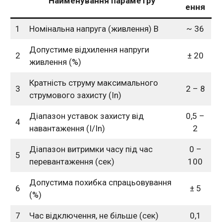
Найменування параметру
ення
1
Номінальна напруга (живлення) В
~ 36
Допустиме відхилення напруги
2
± 20
живлення (%)
Кратність струму максимального
3
2 – 8
струмового захисту (In)
Діапазон уставок захисту від
0,5 –
4
навантаження (I/In)
2
Діапазон витримки часу під час
0 –
5
перевантаження (сек)
100
Допустима похибка спрацьовування
6
± 5
(%)
7
Час відключення, не більше (сек)
0,1