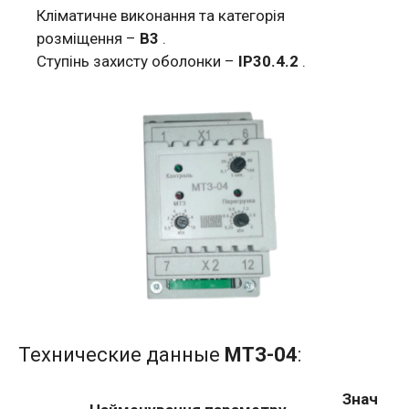
Кліматичне виконання та категорія
розміщення –
В3
.
Ступінь захисту оболонки –
IР30.4.2
.
Технические данные
МТЗ-04
:
Знач