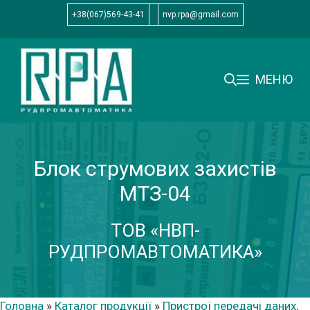
Перейти
+38(067)569-43-41
nvp.rpa@gmail.com
до
вмісту
МЕНЮ
Блок струмових захистів
МТЗ-04
ТОВ «НВП-
РУДПРОМАВТОМАТИКА»
Головна
»
Каталог продукції
»
Пристрої передачі даних,