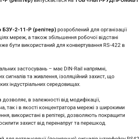
 БЗУ-2-11-Р (репітер)
розроблений для організації
ціях мереж, а також збільшення робочої відстані
 може бути використаний для конвертування RS-422 в
альних застосувань – має DIN-Rail напрямні,
х сигналів та живлення, ізоляційний захист, що
жких індустріальних середовищах.
 дозволяє, в залежності від модифікації,
а, так і в якості концентратора мережі з широкими
ння, використані в репітері, дозволяють покращити
посилити захист від перенапруг та перешкод.
ий для ретрансляції (посилення) сигналів інтерфейсу RS