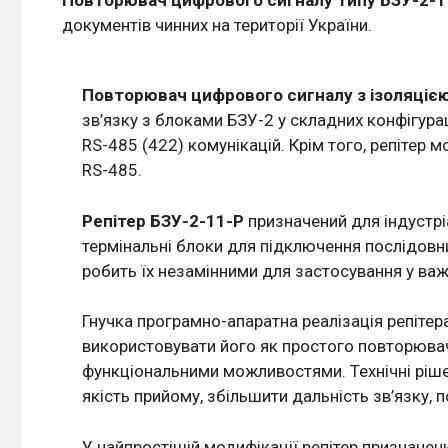
документів чинних на території України.
Повторювач цифрового сигналу з ізоляцією
зв’язку з блоками БЗУ-2 у складних конфігура
RS-485 (422) комунікацій. Крім того, репітер
RS-485.
Репітер БЗУ-2-11-Р
призначений для індустрі
термінальні блоки для підключення послідовни
робить їх незамінними для застосування у ва
Гнучка програмно-апаратна реалізація репітера
використовувати його як простого повторювач
функціональними можливостями. Технічні ріше
якість прийому, збільшити дальність зв’язку, 
У найпростішій модифікації репітер призначен