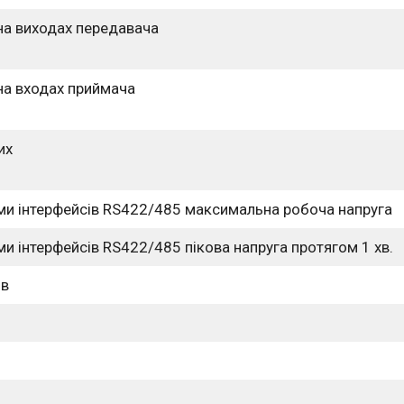
на виходах передавача
на входах приймача
их
ами інтерфейсів RS422/485 максимальна робоча напруга
ми інтерфейсів RS422/485 пікова напруга протягом 1 хв.
ів