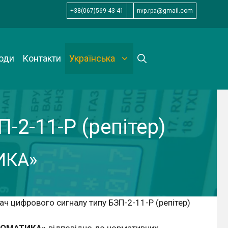
+38(067)569-43-41
nvp.rpa@gmail.com
оди
Контакти
Українська
2-11-Р (репітер)
ИКА»
ч цифрового сигналу типу БЗП-2-11-Р (репітер)
ТОМАТИКА»
відповідно до нормативних