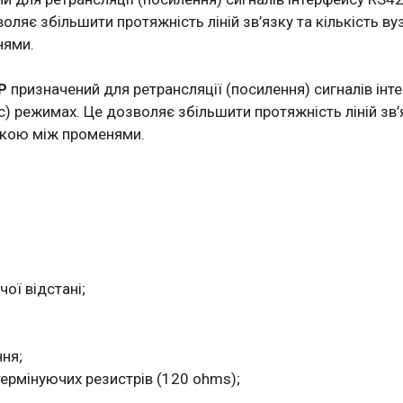
яє збільшити протяжність ліній зв’язку та кількість вуз
нями.
Р
призначений для ретрансляції (посилення) сигналів ін
 режимах. Це дозволяє збільшити протяжність ліній зв’яз
язкою між променями.
ої відстані;
ня;
ермінуючих резистрів (120 ohms);