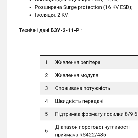
Розширена Surge protection (16 KV ESD);
Ізоляція: 2 KV.
Технічні дані
БЗУ-2-11-Р
:
1
Живлення репітера
2
Живлення модуля
3
Споживана потужність
4
Швидкість передачі
5
Підтримка формату посилки 8/9 б
Діапазон порогової чутливості
6
приймача RS422/485