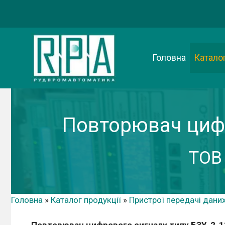
Перейти
до
вмісту
Головна
Каталог
Повторювач цифр
ТОВ
Головна
»
Каталог продукції
»
Пристрої передачі дани
Повторювач цифрового сигналу типу БЗУ-2-11