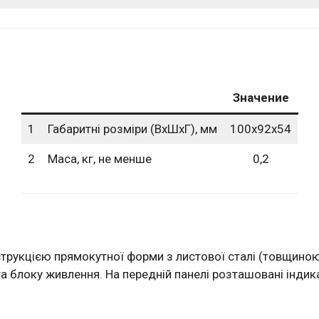
Значение
1
Габаритні розміри (ВхШхГ), мм
100х92х54
2
Маса, кг, не менше
0,2
трукцією прямокутної форми з листової сталі (товщиною
а блоку живлення. На передній панелі розташовані індик