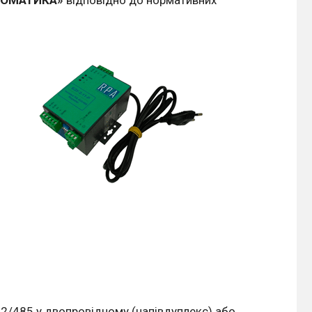
422/485 у двопровідному (напівдуплекс) або