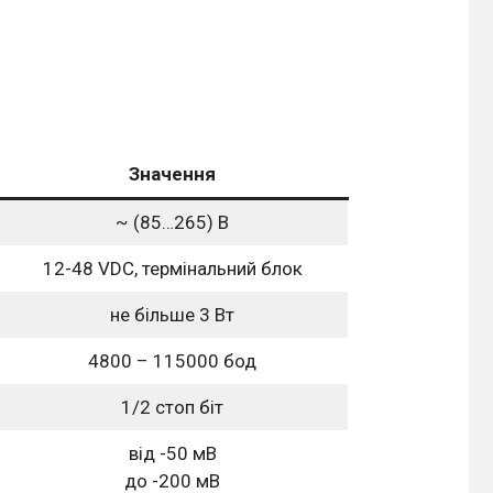
Значення
~ (85…265) В
12-48 VDC, термінальний блок
не більше 3 Вт
4800 – 115000 бод
1/2 стоп біт
від -50 мВ
до -200 мВ