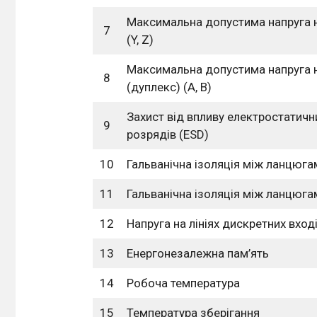
Максимальна допустима напруга 
7
(Y, Z)
Максимальна допустима напруга 
8
(дуплекс) (A, B)
Захист від впливу електростатичн
9
розрядів (ESD)
10
Гальванічна ізоляція між ланцюг
11
Гальванічна ізоляція між ланцюга
12
Напруга на лініях дискретних вход
13
Енергонезалежна пам’ять
14
Робоча температура
15
Температура зберігання