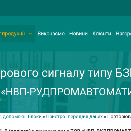
 продукції
Виконаємо
Новини
Клієнти
Нагор
ового сигналу типу БЗП-
 «НВП-РУДПРОМАВТОМАТ
х, допоміжні блоки
»
Пристрої передачі даних
»
Повторюва
-Р (репітер)
випускається на
ТОВ «НВП-РУДПРОМАВ