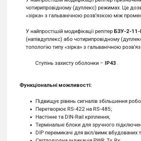
чотирипровідному (дуплекс) режимах. Це дозвол
«зірка» з гальванічною розв’язкою між проме
У найпростішій модифікації репітер
БЗУ-2-11-
(напівдуплекс) або чотирипровідному (дуплекс)
топологію типу «зірка» з гальванічною розв’
Ступінь захисту оболонки –
IР43
.
Функціональні можливості:
Підвищує рівень сигналів збільшення робоч
Перетворює RS-422 на RS-485;
Настінне та DIN-Rail кріплення;
Термінальні блоки для зручного підключен
DIP перемикачі для вкл/вимк вбудованих т
Світлодіодна індикація PWR, Tx, Rx;