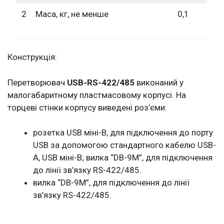
2
Маса, кг, не менше
0,1
Конструкція:
Перетворювач
USB-RS-422/485
виконаний у
малогабаритному пластмасовому корпусі. На
торцеві стінки корпусу виведені роз’єми:
розетка USB міні-В, для підключення до порту
USB за допомогою стандартного кабелю USB-
А, USB міні-В; вилка “DB-9M”, для підключення
до лінії зв’язку RS-422/485.
вилка “DB-9M”, для підключення до лінії
зв’язку RS-422/485.