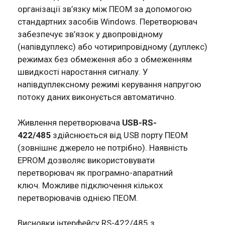
організації зв’язку між ПЕОМ за допомогою
стандартних засобів Windows. Перетворювач
забезпечує зв’язок у двопровідному
(напівдуплекс) або чотирипровідному (дуплекс)
режимах без обмеження або з обмеженням
швидкості наростання сигналу. У
напівдуплексному режимі керування напругою
потоку даних виконується автоматично.
Живлення перетворювача
USB-RS-
422/485
здійснюється від USB порту ПЕОМ
(зовнішнє джерело не потрібно). Наявність
EPROM дозволяє використовувати
перетворювач як програмно-апаратний
ключ. Можливе підключення кількох
перетворювачів однією ПЕОМ.
Висновки інтерфейсу RS-422/485 з