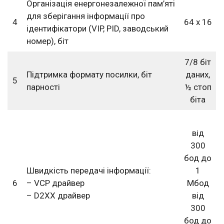
Організація енергонезалежної пам’яті
для зберігання інформації про
4
64 х 16
ідентифікатори (VIP, PID, заводський
номер), біт
7/8 біт
Підтримка формату посилки, біт
даних,
5
парності
½ стоп
біта
від
300
бод до
Швидкість передачі інформації:
1
6
– VCP драйвер
Мбод
– D2XX драйвер
від
300
бод до