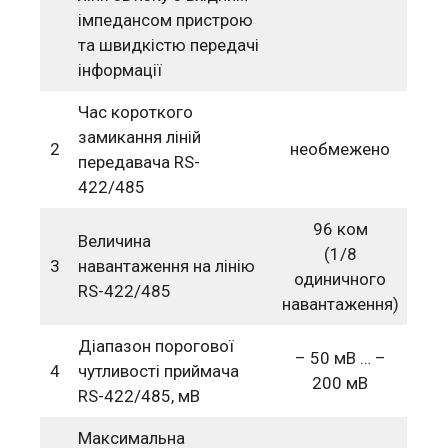
імпедансом пристрою
та швидкістю передачі
інформації
Час короткого
замикання ліній
2
необмежено
передавача RS-
422/485
96 ком
Величина
(1/8
3
навантаження на лінію
одиничного
RS-422/485
навантаження)
Діапазон порогової
– 50 мВ … –
4
чутливості приймача
200 мВ
RS-422/485, мВ
Максимальна