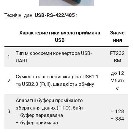
Технічні дані
USB-RS-422/485
:
Характеристики вузла приймача
Значе
USB
ння
Тип мікросхеми конвертора USB-
FT232
1
UART
BM
до 12
Сумісність зі специфікацією USB1.1
2
Мбит/
та USB2.0 (Full), швидкість обміну
с
Апаратні буфери проміжного
зберігання даних (FIFO), байт:
3
– 128
– буфер передавача
– 384
– буфер приймача