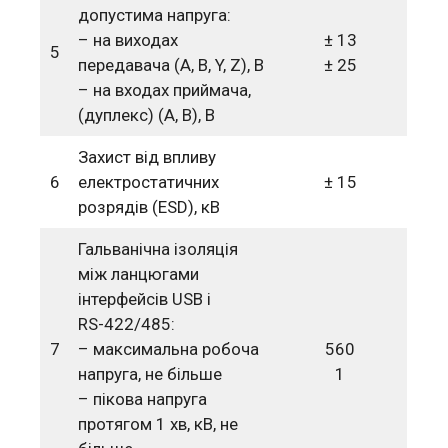
допустима напруга:
– на виходах
± 13
5
передавача (A, B, Y, Z), B
± 25
– на входах приймача,
(дуплекс) (А, В), В
Захист від впливу
6
електростатичних
± 15
розрядів (ESD), кВ
Гальванічна ізоляція
між ланцюгами
інтерфейсів USB і
RS-422/485:
7
– максимальна робоча
560
напруга, не більше
1
– пікова напруга
протягом 1 хв, кВ, не