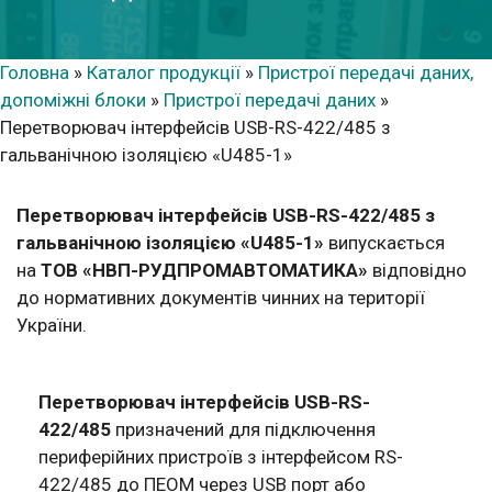
Головна
»
Каталог продукції
»
Пристрої передачі даних,
допоміжні блоки
»
Пристрої передачі даних
»
Перетворювач інтерфейсів USB-RS-422/485 з
гальванічною ізоляцією «U485-1»
Перетворювач інтерфейсів USB-RS-422/485 з
гальванічною ізоляцією «U485-1»
випускається
на
ТОВ «НВП-РУДПРОМАВТОМАТИКА»
відповідно
до нормативних документів чинних на території
України.
Перетворювач інтерфейсів
USB-RS-
422/485
призначений для підключення
периферійних пристроїв з інтерфейсом RS-
422/485 до ПЕОМ через USB порт або