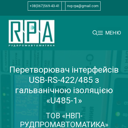
Перейти
+38(067)569-43-41
nvp.rpa@gmail.com
до
вмісту
МЕНЮ
Перетворювач інтерфейсів
USB-RS-422/485 з
гальванічною ізоляцією
«U485-1»
ТОВ «НВП-
РУДПРОМАВТОМАТИКА»