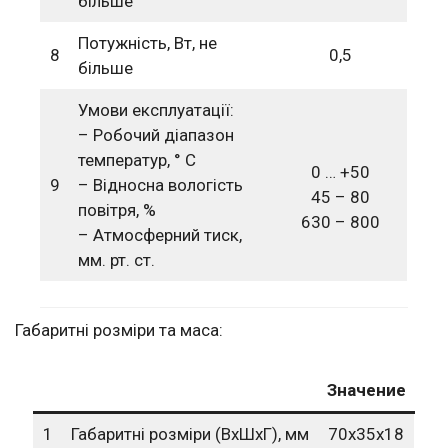
більше
Потужність, Вт, не
8
0,5
більше
Умови експлуатації:
– Робочий діапазон
температур, ° С
0 … +50
9
– Відносна вологість
45 – 80
повітря, %
630 – 800
– Атмосферний тиск,
мм. рт. ст.
Габаритні розміри та маса:
Значение
1
Габаритні розміри (ВхШхГ), мм
70х35х18