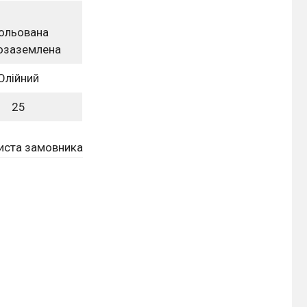
зольована
озаземлена
Олійний
25
листа замовника