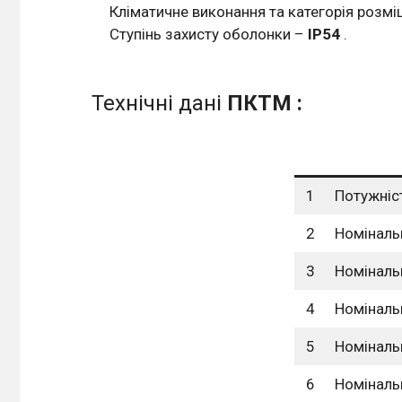
Кліматичне виконання та категорія розм
Ступінь захисту оболонки –
IР54
.
Технічні дані
ПКТМ :
1
Потужніс
2
Номінальн
3
Номінальн
4
Номінальн
5
Номінальн
6
Номінальн