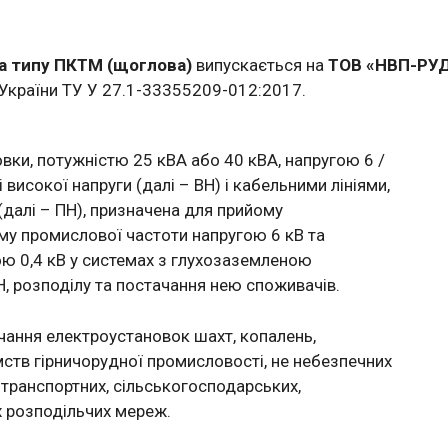
а типу ПКТМ (щоглова)
випускається на
ТОВ «НВП-Р
ї України ТУ У 27.1-33355209-012:2017.
вки, потужністю 25 кВА або 40 кВА, напругою 6 /
 високої напруги (далі – ВН) і кабельними лініями,
(далі – ПН), призначена для прийому
му промислової частоти напругою 6 кВ та
ою 0,4 кВ у системах з глухозаземленою
, розподілу та постачання нею споживачів.
ання електроустановок шахт, копалень,
ств гірничорудної промисловості, не небезпечних
 транспортних, сільськогосподарських,
х розподільчих мереж.