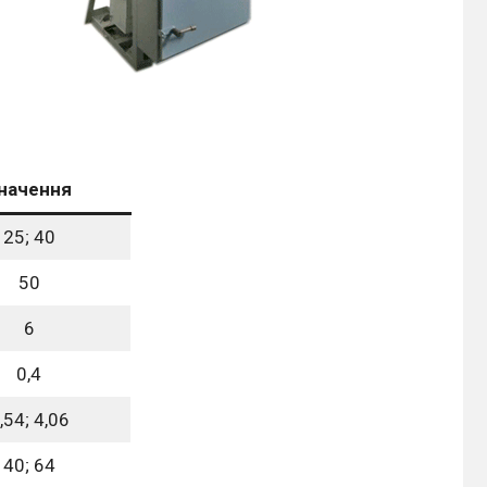
начення
25; 40
50
6
0,4
,54; 4,06
40; 64