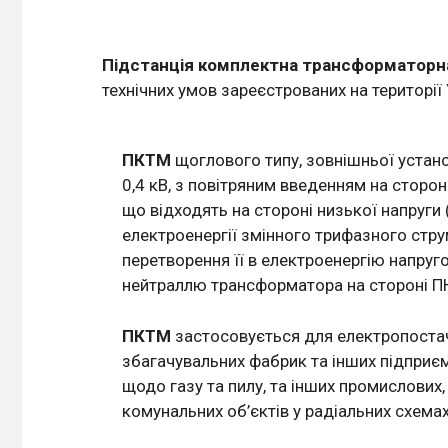
Підстанція комплектна трансформаторн
технічних умов зареєстрованих на територі
ПКТМ
щоглового типу, зовнішньої устано
0,4 кВ, з повітряним введенням на стороні
що відходять на стороні низької напруги 
електроенергії змінного трифазного стру
перетворення її в електроенергію напруг
нейтраллю трансформатора на стороні ПН
ПКТМ
застосовується для електропостач
збагачувальних фабрик та інших підприєм
щодо газу та пилу, та інших промислових,
комунальних об’єктів у радіальних схема