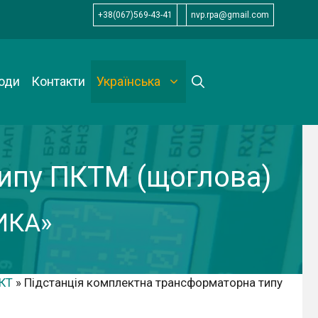
+38(067)569-43-41
nvp.rpa@gmail.com
оди
Контакти
Українська
ипу ПКТМ (щоглова)
ИКА»
ПКТ
»
Підстанція комплектна трансформаторна типу