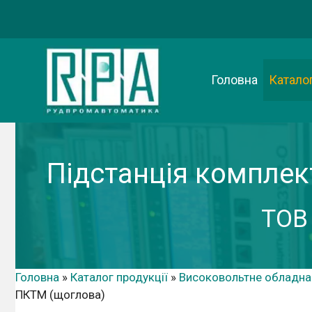
Перейти
до
вмісту
Головна
Каталог
Підстанція компле
ТОВ
Головна
»
Каталог продукції
»
Високовольтне обладна
ПКТМ (щоглова)