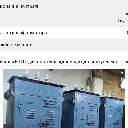
конання нейтралі:
І
Глуг
вого трансформатора
ужби не менше
ачання КТП здійснюється відповідно до опитувального 