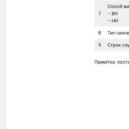
Спосіб ви
7
– ВН
– НН
8
Тип сило
9
Строк сл
Примітка: пост