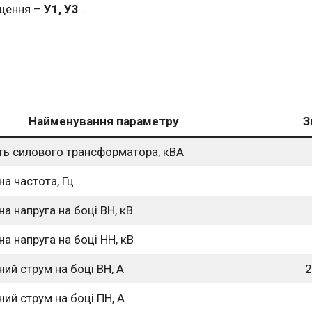
іщення –
У1, У3
.
Найменування параметру
З
ть силового трансформатора, кВА
а частота, Гц
а напруга на боці ВН, кВ
а напруга на боці НН, кВ
ий струм на боці ВН, А
2
ий струм на боці ПН, А