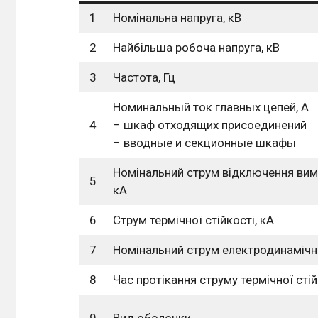
1
Номінальна напруга, кВ
2
Найбільша робоча напруга, кВ
3
Частота, Гц
Номинальный ток главных цепей, А
4
– шкаф отходящих присоединений
– вводные и секционные шкафы
Номінальний струм відключення вим
5
кА
6
Струм термічної стійкості, кА
7
Номінальний струм електродинамічної
8
Час протікання струму термічної стійк
9
Вид оболонки