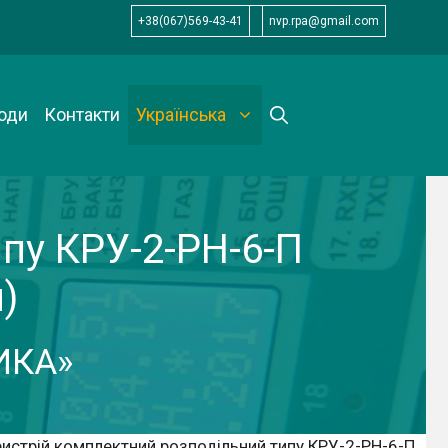
+38(067)569-43-41
nvp.rpa@gmail.com
оди
Контакти
Українська
пу КРУ-2-РН-6-П
)
ИКА»
истрій комплектний розподільний типу КРУ-2-РН-6-П