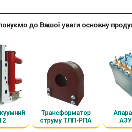
понуємо до Вашої уваги основну проду
акуумний
Трансформатор
Апара
12
струму ТЛП-РПА
АЗУ