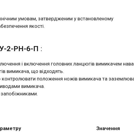
хнічним умовам, затвердженим у встановленому
безпечення якості.
У-2-РН-6-П
:
ключення і включення головних ланцюгів вимикачем нава
ів вимикача, що відходять.
о контролювати положення ножів вимикача та заземлюва
риводами вимикача.
в запобіжниками.
араметру
Значення