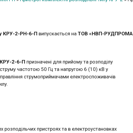
у КРУ-2-РН-6-П
випускається на
ТОВ «НВП-РУДПРОМ
 КРУ-2-6-П
призначені для прийому та розподілу
струму частотою 50 Гц та напругою 6 (10) кВ у
управління струмоприймачами електроспоживачів
илу.
х розподільчих пристроях та в електроустановках