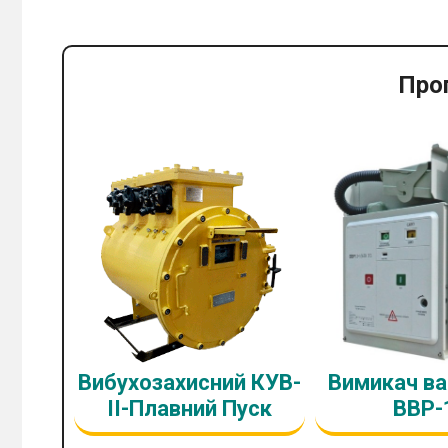
Про
Вибухозахисний КУВ-
Вимикач в
II-Плавний Пуск
ВВР-