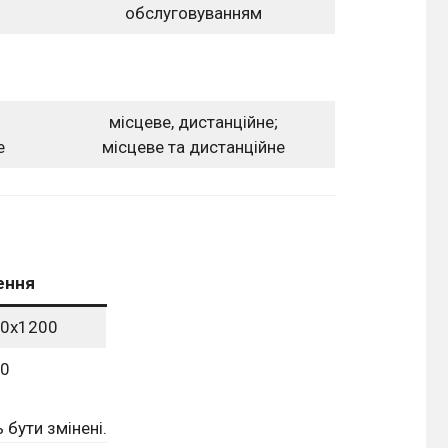
обслуговуванням
місцеве, дистанційне;
е
місцеве та дистанційне
ення
0х1200
0
 бути змінені.