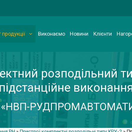
 продукції
Виконаємо
Новини
Клієнти
Нагор
ектний розподільний ти
(підстанційне виконання
 «НВП-РУДПРОМАВТОМАТ
ння РН
»
Пристрої комплектні розподільні типу КРУ-2
»
Пр