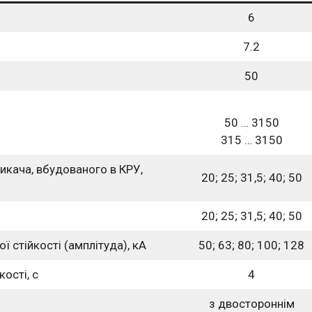
6
7.2
50
50 … 3150
315 … 3150
икача, вбудованого в КРУ,
20; 25; 31,5; 40; 50
20; 25; 31,5; 40; 50
 стійкості (амплітуда), кА
50; 63; 80; 100; 128
ості, с
4
з двостороннім