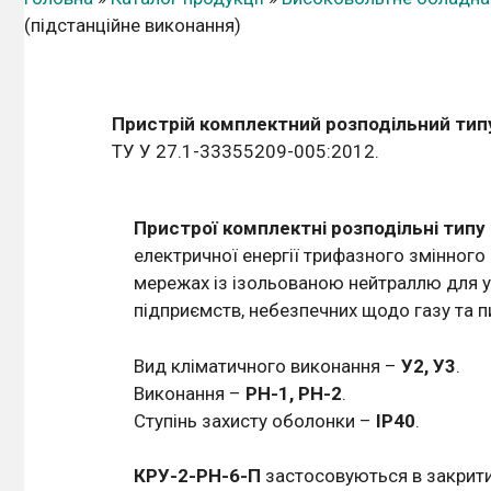
(підстанційне виконання)
Пристрій комплектний розподільний тип
ТУ У 27.1-33355209-005:2012.
Пристрої комплектні розподільні типу
електричної енергії трифазного змінного 
мережах із ізольованою нейтраллю для 
підприємств, небезпечних щодо газу та п
Вид кліматичного виконання –
У2, У3
.
Виконання –
РН-1, РН-2
.
Ступінь захисту оболонки –
IР40
.
КРУ-2-РН-6-П
застосовуються в закрити