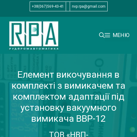
Перейти
+38(067)569-43-41
nvp.rpa@gmail.com
до
вмісту
МЕНЮ
Елемент викочування в
комплекті з вимикачем та
комплектом адаптації під
установку вакуумного
вимикача ВВР-12
ТОВ «НВП-