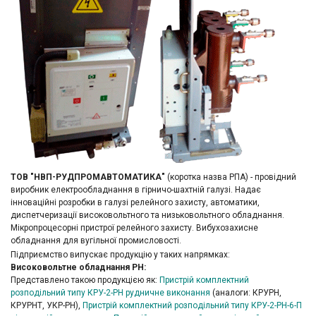
ТОВ "НВП-РУДПРОМАВТОМАТИКА"
(коротка назва РПА) - провідний
виробник електрообладнання в гірничо-шахтній галузі. Надає
інноваційні розробки в галузі релейного захисту, автоматики,
диспетчеризації високовольтного та низьковольтного обладнання.
Мікропроцесорні пристрої релейного захисту. Вибухозахисне
обладнання для вугільної промисловості.
Підприємство випускає продукцію у таких напрямках:
Високовольтне обладнання РН:
Представлено такою продукцією як:
Пристрій комплектний
розподільний типу КРУ-2-РН рудничне виконання
(аналоги: КРУРН,
КРУРНТ, УКР-РН),
Пристрій комплектний розподільний типу КРУ-2-РН-6-П