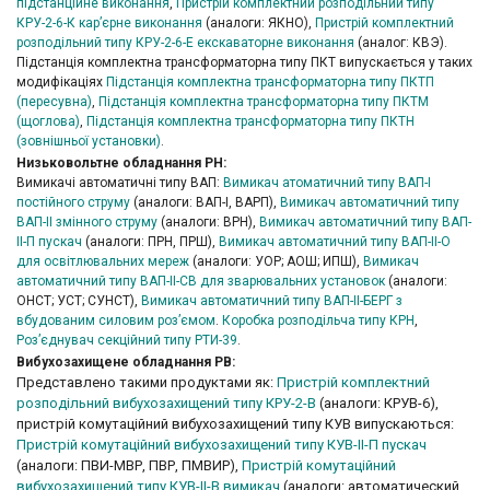
підстанційне виконання
,
Пристрій комплектний розподільний типу
КРУ-2-6-К кар’єрне виконання
(аналоги: ЯКНО),
Пристрій комплектний
розподільний типу КРУ-2-6-Е екскаваторне виконання
(аналог: КВЭ).
Підстанція комплектна трансформаторна типу ПКТ випускається у таких
модифікаціях
Підстанція комплектна трансформаторна типу ПКТП
(пересувна)
,
Підстанція комплектна трансформаторна типу ПКТМ
(щоглова)
,
Підстанція комплектна трансформаторна типу ПКТН
(зовнішньої установки)
.
Низьковольтне обладнання РН:
Вимикачі автоматичні типу ВАП:
Вимикач атоматичний типу ВАП-І
постійного струму
(аналоги: ВАП-І, ВАРП),
Вимикач автоматичний типу
ВАП-ІІ змінного струму
(аналоги: ВРН),
Вимикач автоматичний типу ВАП-
ІІ-П пускач
(аналоги: ПРН, ПРШ),
Вимикач автоматичний типу ВАП-ІІ-О
для освітлювальних мереж
(аналоги: УОР; АОШ; ИПШ),
Вимикач
автоматичний типу ВАП-ІІ-СВ для зварювальних установок
(аналоги:
ОНСТ; УСТ; СУНСТ),
Вимикач автоматичний типу ВАП-ІІ-БЕРГ з
вбудованим силовим роз’ємом
.
Коробка розподільча типу КРН
,
Роз’єднувач секційний типу РТИ-39
.
Вибухозахищене обладнання РВ:
Представлено такими продуктами як:
Пристрій комплектний
розподільний вибухозахищений типу КРУ-2-В
(аналоги: КРУВ-6),
пристрій комутаційний вибухозахищений типу КУВ випускаються:
Пристрій комутаційний вибухозахищений типу КУВ-II-П пускач
(аналоги: ПВИ-МВР, ПВР, ПМВИР),
Пристрій комутаційний
вибухозахищений типу КУВ-II-В вимикач
(аналоги: автоматический