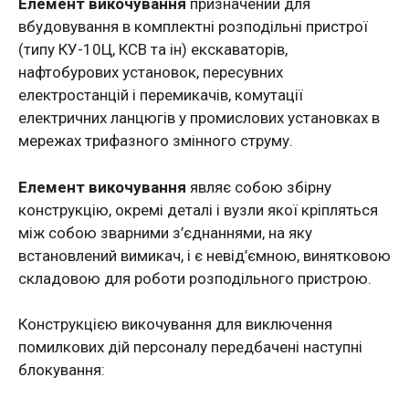
Елемент викочування
призначений для
вбудовування в комплектні розподільні пристрої
(типу КУ-10Ц, КСВ та ін) екскаваторів,
нафтобурових установок, пересувних
електростанцій і перемикачів, комутації
електричних ланцюгів у промислових установках в
мережах трифазного змінного струму.
Елемент викочування
являє собою збірну
конструкцію, окремі деталі і вузли якої кріпляться
між собою зварними з’єднаннями, на яку
встановлений вимикач, і є невід’ємною, винятковою
складовою для роботи розподільного пристрою.
Конструкцією викочування для виключення
помилкових дій персоналу передбачені наступні
блокування: