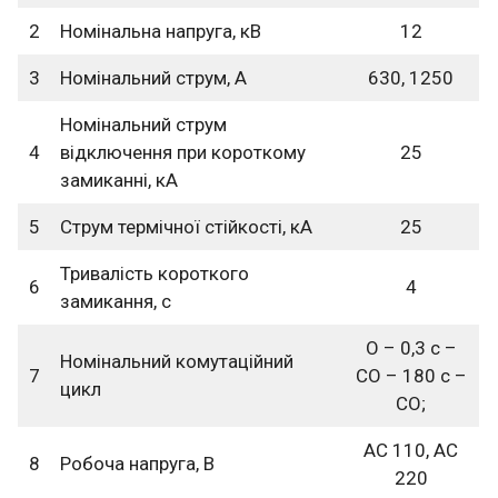
2
Номінальна напруга, кВ
12
3
Номінальний струм, А
630, 1250
Номінальний струм
4
відключення при короткому
25
замиканні, кА
5
Струм термічної стійкості, кА
25
Тривалість короткого
6
4
замикання, с
О – 0,3 с –
Номінальний комутаційний
7
СО – 180 с –
цикл
СО;
АС 110, АC
8
Робоча напруга, В
220