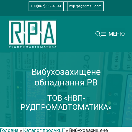
Перейти
+38(067)569-43-41
nvp.rpa@gmail.com
до
вмісту
МЕНЮ
Вибухозахищене
обладнання РВ
ТОВ «НВП-
РУДПРОМАВТОМАТИКА»
Головна
»
Каталог продукції
»
Вибухозахищене