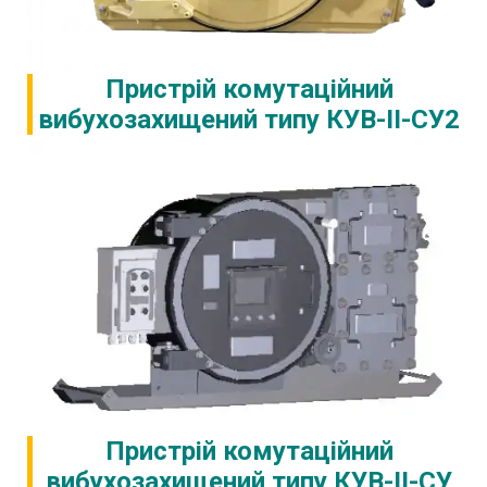
Пристрій комутаційний
вибухозахищений типу КУВ-II-СУ2
Пристрій комутаційний
вибухозахищений типу КУВ-II-СУ