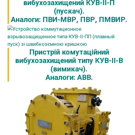
вибухозахищений КУВ-II-П
(пускач).
Аналоги: ПВИ-МВР, ПВР, ПМВИР.
Пристрій комутаційний
вибухозахищений типу КУВ-II-В
(вимикач).
Аналоги: АВВ.