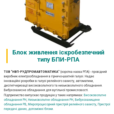
Блок живлення іскробезпечний
типу БПИ-РПА
ТОВ "НВП-РУДПРОМАВТОМАТИКА"
(коротка назва РПА) - провідний
виробник електрообладнання в гірничо-шахтній галузі. Надає
інноваційні розробки в галузі релейного захисту, автоматики,
диспетчеризації високовольтного та низьковольтного обладнання.
Вибухозахисне обладнання для вугільної промисловості.
Підприємство випускає продукцію у таких напрямках:
Високовольтне
обладнання РН
,
Низьковольтне обладнання РН
,
Вибухозахищене
обладнання РВ
,
Мікропроцесорний пристрій релейного захисту
,
Пристрої
передачі даних, допоміжні блоки
.