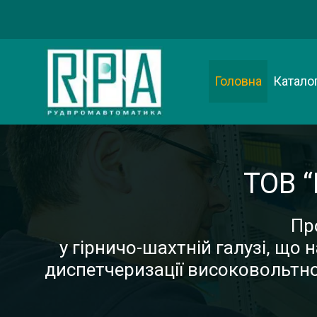
Перейти
до
вмісту
Головна
Каталог
ТОВ 
Пр
у гірничо-шахтній галузі, що 
диспетчеризації високовольтн