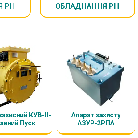
Я РН
ОБЛАДНАННЯ РН
ахисний КУВ-II-
Апарат захисту
авний Пуск
АЗУР-2РПА