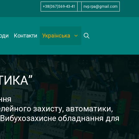
+38(067)569-43-41
nvp.rpa@gmail.com
оди
Контакти
Українська
ТИКА”
ння
релейного захисту, автоматики,
 Вибухозахисне обладнання для