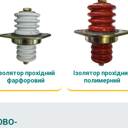
золятор прохідний
Ізолятор прохідн
фарфоровий
полимерний
ОВО-