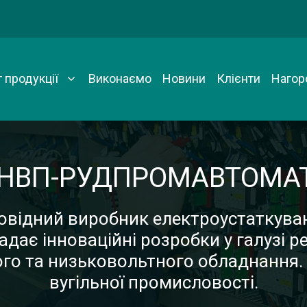
 продукції
Виконаємо
Новини
Клієнти
Нагор
“НВП-РУДПРОМАВТОМА
овідний виробник електроустаткува
надає інноваційні розробки у галузі 
ого та низьковольтного обладнання.
вугільної промисловості.