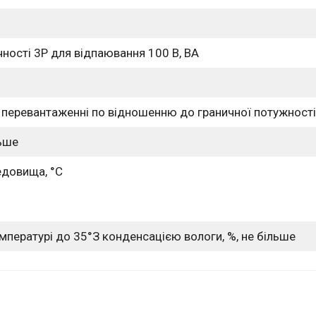
чності 3Р для відпаювання 100 В, ВА
 перевантаженні по відношенню до граничної потужності
льше
едовища, °С
емпературі до 35°З конденсацією вологи, %, не більше