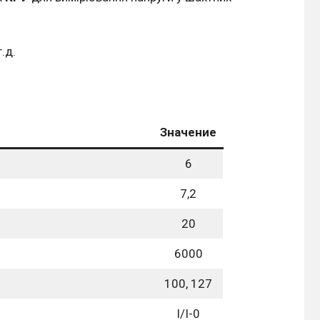
т.д.
Значение
6
7,2
20
6000
100, 127
І/І-0