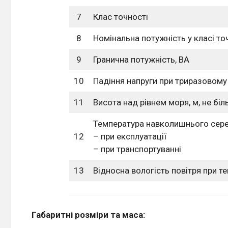
7
Клас точності
8
Номінальна потужність у класі то
9
Гранична потужність, ВА
10
Падіння напруги при триразовому
11
Висота над рівнем моря, м, не бі
Температура навколишнього сер
12
– при експлуатації
– при транспортуванні
13
Відносна вологість повітря при т
Габаритні розміри та маса: