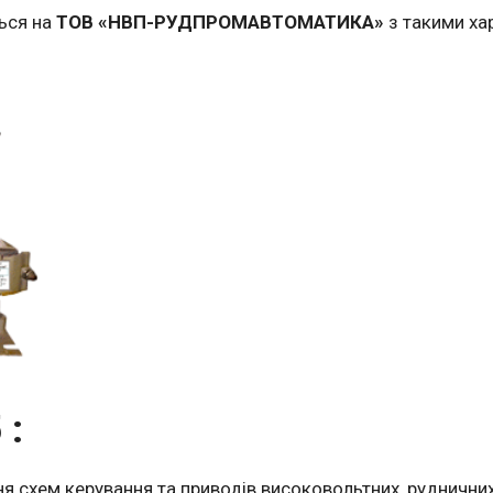
ься на
ТОВ «НВП-РУДПРОМАВТОМАТИКА»
з такими ха
 :
я схем керування та приводів високовольтних, руднични