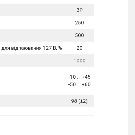
3Р
250
500
 для відпаювання 127 В, %
20
1000
-10 … +45
-50 … +60
98 (±2)