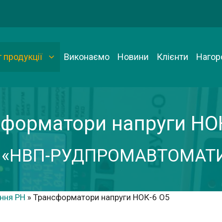
 продукції
Виконаємо
Новини
Клієнти
Нагор
форматори напруги НО
 «НВП-РУДПРОМАВТОМАТ
ння РН
»
Трансформатори напруги НОК-6 О5