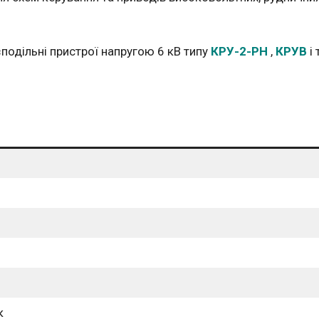
одільні пристрої напругою 6 кВ типу
КРУ-2-РН
,
КРУВ
і 
к