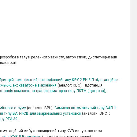
розробки в галузі релейного захисту, автоматики, диспетчеризації
исловості.
Пристрій комплектний розподільний типу КРУ-2-РН-6-П підстанційне
У-2-6-Е екскаваторне виконання
(аналог: КВЭ). Підстанція
дстанція комплектна трансформаторна типу ПКТМ (щоглова)
,
мінного струму
(аналоги: ВРН),
Вимикач автоматичний типу ВАП-ІІ-
й типу ВАП-ІІ-СВ для зварювальних установок
(аналоги: ОНСТ;
ипу РТИ-39
.
 комутаційний вибухозахищений типу КУВ випускаються:
типу КУВ-II-В вимикач
(аналоги: автоматический