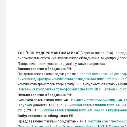
ТОВ "НВП-РУДПРОМАВТОМАТИКА"
(коротка назва РПА) - прові
високовольтного та низьковольтного обладнання. Мікропроцесорні
Підприємство випускає продукцію у таких напрямках:
Високовольтне обладнання РН:
Представлено такою продукцією як:
Пристрій комплектний розпод
виконання
,
Пристрій комплектний розподільний типу КРУ-2-6-К кар
комплектна трансформаторна типу ПКТ випускається у таких мод
Підстанція комплектна трансформаторна типу ПКТН (зовнішньої ус
Низьковольтне обладнання РН:
Вимикачі автоматичні типу ВАП:
Вимикач атоматичний типу ВАП-І 
П пускач
(аналоги: ПРН, ПРШ),
Вимикач автоматичний типу ВАП-ІІ-
УСТ; СУНСТ),
Вимикач автоматичний типу ВАП-ІІ-БЕРГ з вбудован
Вибухозахищене обладнання РВ:
Представлено такими продуктами як:
Пристрій комплектний р
Пристрій комутаційний вибухозахищений типу КУВ-II-П пускач
(