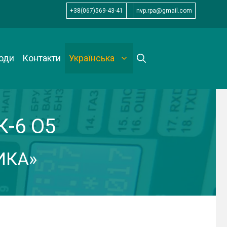
+38(067)569-43-41
nvp.rpa@gmail.com
оди
Контакти
Українська
К-6 О5
ИКА»