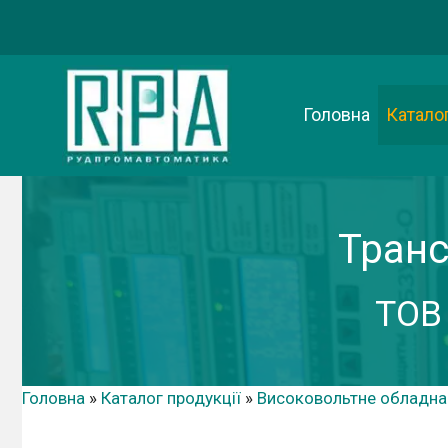
Перейти
до
вмісту
Головна
Каталог
Транс
ТОВ
Головна
»
Каталог продукції
»
Високовольтне обладна