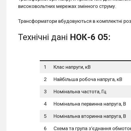
високовольтних мережах змінного струму.
Трансформатори вбудовуються в комплектні розп
Технічні дані
НОК-6 О5
:
1
Клас напруги, кВ
2
Найбільша робоча напруга, кВ
3
Номінальна частота, Гц
4
Номінальна первинна напруга, В
5
Номінальна вторинна напруга, В
6
Схема та група з’єднання обмото