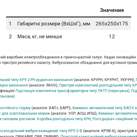
Значение
1
Габаритні розміри (ВхШхГ), мм
265х250х175
2
Маса, кг, не менше
12
дний виробник електрообладнання в гірничо-шахтній галузі. Надає інноваційні 
 пристрої релейного захисту. Вибухозахисне обладнання для вугільної пром
ільний типу КРУ-2-РН рудничне виконання
(аналоги: КРУРН, КРУРНТ, УКР-РН),
’єрне виконання
(аналоги: ЯКНО),
Пристрій комплектний розподільний типу КР
ифікаціях
Підстанція комплектна трансформаторна типу ПКТП (пересувна)
,
Пі
тановки)
.
постійного струму
(аналоги: ВАП-І, ВАРП),
Вимикач автоматичний типу ВАП-ІІ з
О для освітлювальних мереж
(аналоги: УОР; АОШ; ИПШ),
Вимикач автоматични
им силовим роз’ємом
.
Коробка розподільча типу КРН
,
Роз’єднувач секційний т
озподільний вибухозахищений типу КРУ-2-В
(аналоги: КРУВ-6), пристрій
аналоги: ПВИ-МВР, ПВР, ПМВИР),
Пристрій комутаційний вибухозахищений 