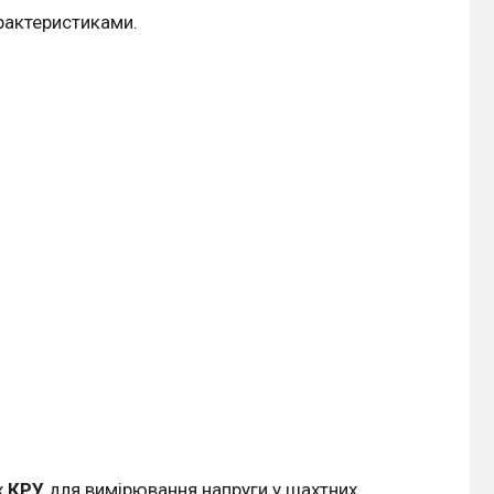
рактеристиками.
х
КРУ
для вимірювання напруги у шахтних