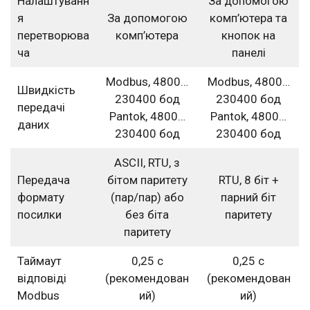
Налаштуванн
За допомогою
я
За допомогою
комп’ютера та
перетворюва
комп’ютера
кнопок на
ча
панелі
Modbus, 4800…
Modbus, 4800…
Швидкість
230400 бод
230400 бод
передачі
Pantok, 4800…
Pantok, 4800…
даних
230400 бод
230400 бод
ASCII, RTU, з
Передача
бітом паритету
RTU, 8 біт +
формату
(пар/пар) або
парний біт
посилки
без біта
паритету
паритету
Таймаут
0,25 с
0,25 с
відповіді
(рекомендован
(рекомендован
Modbus
ий)
ий)