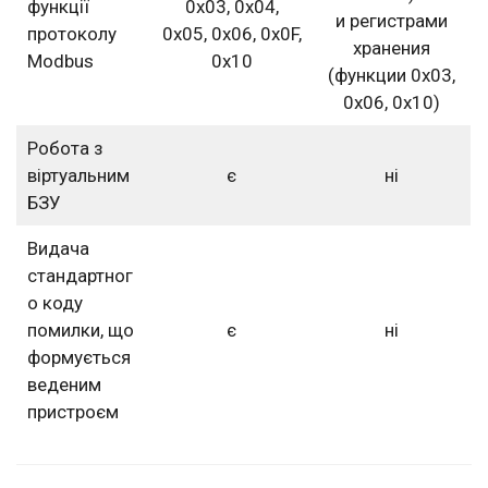
функції
0х03, 0х04,
и регистрами
протоколу
0х05, 0х06, 0х0F,
хранения
Modbus
0х10
(функции 0х03,
0х06, 0х10)
Робота з
віртуальним
є
ні
БЗУ
Видача
стандартног
о коду
помилки, що
є
ні
формується
веденим
пристроєм