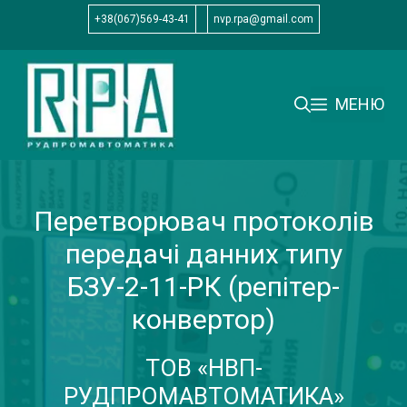
Перейти
+38(067)569-43-41
nvp.rpa@gmail.com
до
вмісту
МЕНЮ
Перетворювач протоколів
передачі данних типу
БЗУ-2-11-РК (репітер-
конвертор)
ТОВ «НВП-
РУДПРОМАВТОМАТИКА»