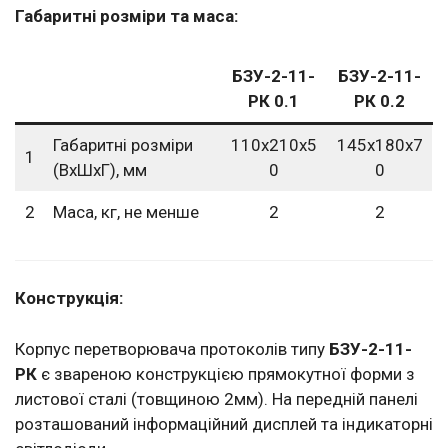
Габаритні розміри та маса:
БЗУ-2-11-
БЗУ-2-11-
РК 0.1
РК 0.2
Габаритні розміри
110х210х5
145х180х7
1
(ВхШхГ), мм
0
0
2
Маса, кг, не менше
2
2
Конструкція:
Корпус перетворювача протоколів типу
БЗУ-2-11-
РК
є звареною конструкцією прямокутної форми з
листової сталі (товщиною 2мм). На передній панелі
розташований інформаційний дисплей та індикаторні