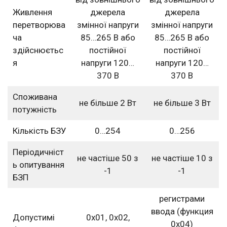
Живлення
джерела
джерела
перетворюва
змінної напруги
змінної напруги
ча
85…265 В або
85…265 В або
здійснюєтьс
постійної
постійної
я
напруги 120…
напруги 120…
370 В
370 В
Споживана
не більше 2 Вт
не більше 3 Вт
потужність
Кількість БЗУ
0…254
0…256
Періодичніст
не частіше 50 з
не частіше 10 з
ь опитування
-1
-1
БЗП
регистрами
ввода (функция
Допустимі
0х01, 0х02,
0х04)