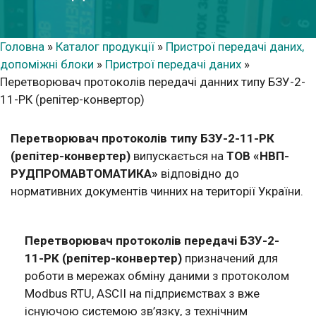
Головна
»
Каталог продукції
»
Пристрої передачі даних,
допоміжні блоки
»
Пристрої передачі даних
»
Перетворювач протоколів передачі данних типу БЗУ-2-
11-РК (репітер-конвертор)
Перетворювач протоколів типу БЗУ-2-11-РК
(репітер-конвертер)
випускається на
ТОВ «НВП-
РУДПРОМАВТОМАТИКА»
відповідно до
нормативних документів чинних на території України.
Перетворювач протоколів передачі БЗУ-2-
11-РК (репітер-конвертер)
призначений для
роботи в мережах обміну даними з протоколом
Modbus RTU, ASCII на підприємствах з вже
існуючою системою зв’язку, з технічним