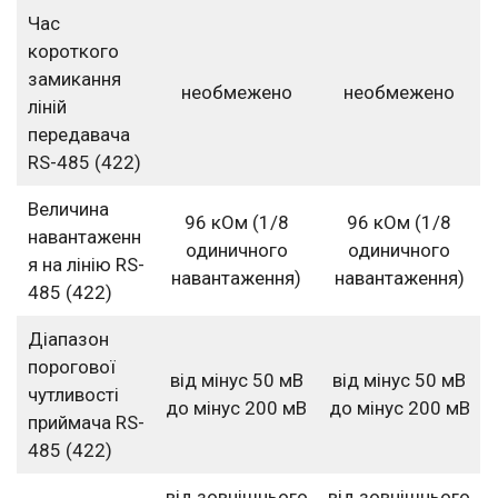
Час
короткого
замикання
необмежено
необмежено
ліній
передавача
RS-485 (422)
Величина
96 кОм (1/8
96 кОм (1/8
навантаженн
одиничного
одиничного
я на лінію RS-
навантаження)
навантаження)
485 (422)
Діапазон
порогової
від мінус 50 мВ
від мінус 50 мВ
чутливості
до мінус 200 мВ
до мінус 200 мВ
приймача RS-
485 (422)
від зовнішнього
від зовнішнього