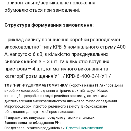
горизонтальне/вертикальне положення
обумовлюються при замовленні.
Структура формування замовлення:
Приклад запису позначення коробки розподільчої
високовольтної типу КРВ-6 номінального струму 400
А, напругою 6 кВ, з кількістю приєднувальних
силових кабелів – 3 шт. та кількістю вступних
пристроїв – 4 шт., кліматичного виконання та
категорії розміщення У1. / КРВ-6-400-3/4-У1 /
ТОВ "НВП-РУДПРОМАВТОМАТИКА"
(коротка назва РПА) - провідний
виробник електрообладнання в гірничо-шахтній галузі. Надає
інноваційні розробки в галузі релейного захисту, автоматики,
диспетчеризації високовольтного та низьковольтного обладнання.
Мікропроцесорні пристрої релейного захисту. Вибухозахисне
обладнання для вугільної промисловості.
Підприємство випускає продукцію у таких напрямках:
Високовольтне обладнання РН:
Представлено такою продукцією як:
Пристрій комплектний