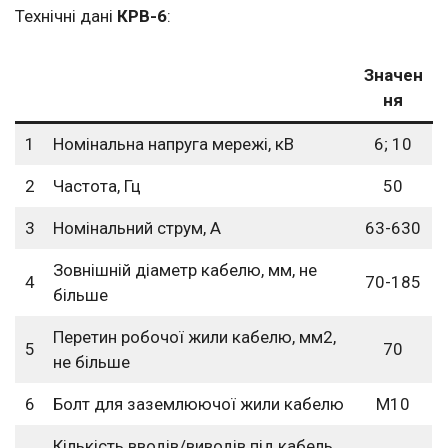
Технічні дані
КРВ-6
:
Значен
ня
1
Номінальна напруга мережі, кВ
6; 10
2
Частота, Гц
50
3
Номінальний струм, А
63-630
Зовнішній діаметр кабелю, мм, не
4
70-185
більше
Перетин робочої жили кабелю, мм2,
5
70
не більше
6
Болт для заземлюючої жили кабелю
М10
Кількість вводів/виводів під кабель,