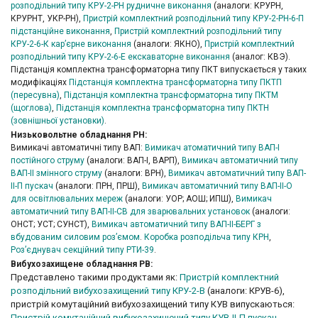
розподільний типу КРУ-2-РН рудничне виконання
(аналоги: КРУРН,
КРУРНТ, УКР-РН),
Пристрій комплектний розподільний типу КРУ-2-РН-6-П
підстанційне виконання
,
Пристрій комплектний розподільний типу
КРУ-2-6-К кар’єрне виконання
(аналоги: ЯКНО),
Пристрій комплектний
розподільний типу КРУ-2-6-Е екскаваторне виконання
(аналог: КВЭ).
Підстанція комплектна трансформаторна типу ПКТ випускається у таких
модифікаціях
Підстанція комплектна трансформаторна типу ПКТП
(пересувна)
,
Підстанція комплектна трансформаторна типу ПКТМ
(щоглова)
,
Підстанція комплектна трансформаторна типу ПКТН
(зовнішньої установки)
.
Низьковольтне обладнання РН:
Вимикачі автоматичні типу ВАП:
Вимикач атоматичний типу ВАП-І
постійного струму
(аналоги: ВАП-І, ВАРП),
Вимикач автоматичний типу
ВАП-ІІ змінного струму
(аналоги: ВРН),
Вимикач автоматичний типу ВАП-
ІІ-П пускач
(аналоги: ПРН, ПРШ),
Вимикач автоматичний типу ВАП-ІІ-О
для освітлювальних мереж
(аналоги: УОР; АОШ; ИПШ),
Вимикач
автоматичний типу ВАП-ІІ-СВ для зварювальних установок
(аналоги:
ОНСТ; УСТ; СУНСТ),
Вимикач автоматичний типу ВАП-ІІ-БЕРГ з
вбудованим силовим роз’ємом
.
Коробка розподільча типу КРН
,
Роз’єднувач секційний типу РТИ-39
.
Вибухозахищене обладнання РВ:
Представлено такими продуктами як:
Пристрій комплектний
розподільний вибухозахищений типу КРУ-2-В
(аналоги: КРУВ-6),
пристрій комутаційний вибухозахищений типу КУВ випускаються:
Пристрій комутаційний вибухозахищений типу КУВ-II-П пускач