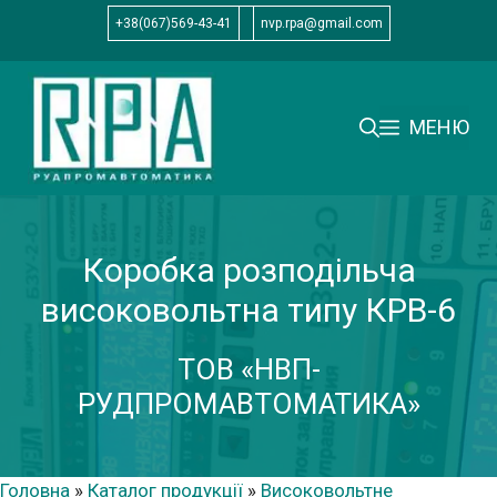
Перейти
+38(067)569-43-41
nvp.rpa@gmail.com
до
вмісту
МЕНЮ
Коробка розподільча
високовольтна типу КРВ-6
ТОВ «НВП-
РУДПРОМАВТОМАТИКА»
Головна
»
Каталог продукції
»
Високовольтне