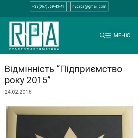
Перейти
+38(067)569-43-41
nvp.rpa@gmail.com
до
вмісту
МЕНЮ
Відмінність “Підприємство
року 2015”
24.02.2016