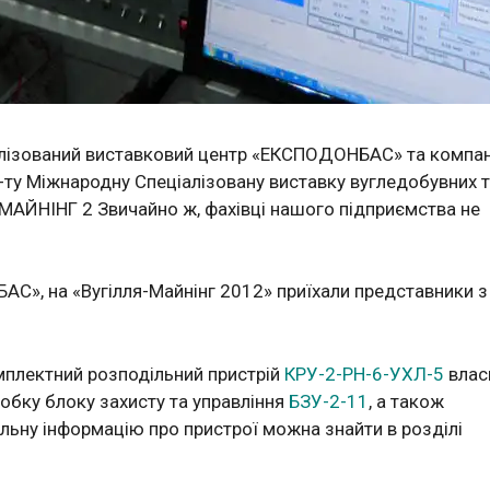
іалізований виставковий центр «ЕКСПОДОНБАС» та компан
у Міжнародну Спеціалізовану виставку вугледобувних 
МАЙНІНГ 2 Звичайно ж, фахівці нашого підприємства не
С», на «Вугілля-Майнінг 2012» приїхали представники з
плектний розподільний пристрій
КРУ-2-РН-6-УХЛ-5
влас
обку блоку захисту та управління
БЗУ-2-11
, а також
альну інформацію про пристрої можна знайти в розділі