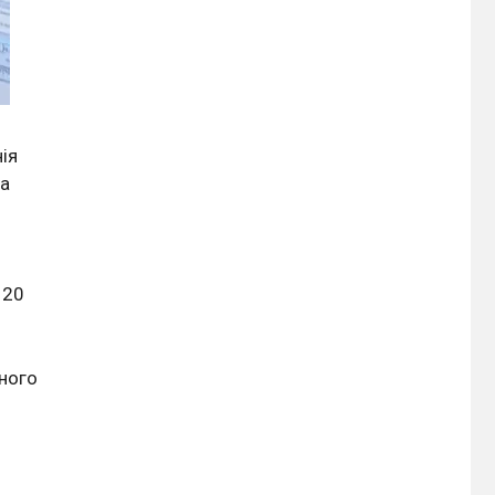
ія
та
 20
ного