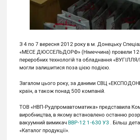
З 4 по 7 вересня 2012 року в м. Донецьку Спец
«МЕСЕ ДЮССЕЛЬДОРФ» (Німеччина) провели 12-т
переробних технологій та обладнання «ВУГІЛЛЯ/
могли залишитися поза цією подією.
Загалом цього року, за даними СВЦ «ЕКСПОДОНБА
країн, а також понад 500 компаній.
ТОВ «НВП-Рудпромавтоматика» представила Ком
виробництва, в якому встановлено останню розр
вакуумний вимикач
ВВР-12 1-630 У3
. Більш дет
«Каталог продукції».