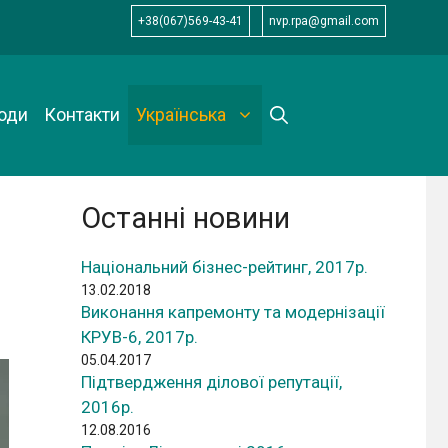
+38(067)569-43-41
nvp.rpa@gmail.com
оди
Контакти
Українська
Останні новини
Національний бізнес-рейтинг, 2017р.
13.02.2018
Виконання капремонту та модернізації
КРУВ-6, 2017р.
05.04.2017
Підтвердження ділової репутації,
2016р.
12.08.2016