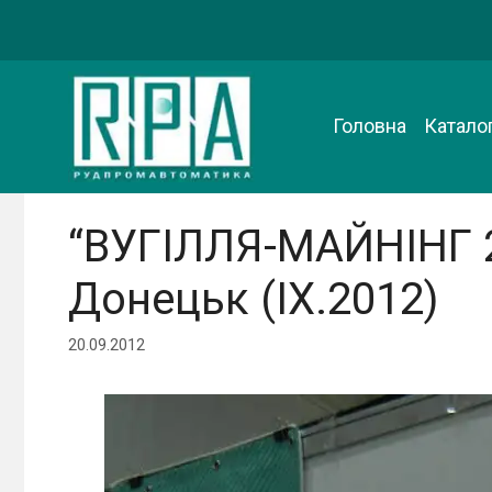
Перейти
до
вмісту
Головна
Каталог
“ВУГІЛЛЯ-МАЙНІНГ 20
Донецьк (IX.2012)
20.09.2012