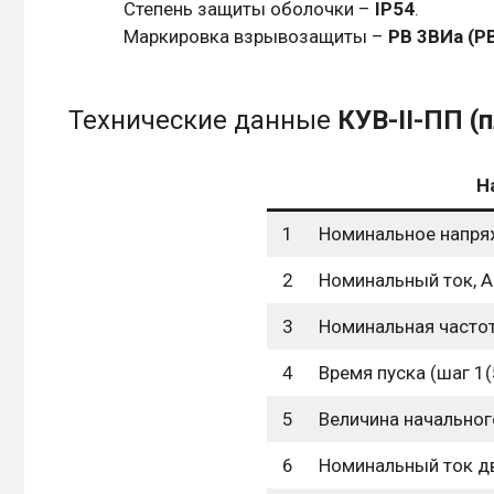
Степень защиты оболочки –
IР54
.
Маркировка взрывозащиты –
РВ 3ВИа (РВ
Технические данные
КУВ-II-ПП (
Н
1
Номинальное напря
2
Номинальный ток, А
3
Номинальная частот
4
Время пуска (шаг 1(
5
Величина начальног
6
Номинальный ток дви