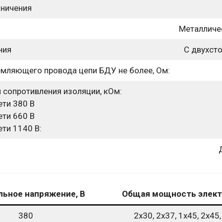
аничения
Металличе
ния
С двухст
мляющего провода цепи БДУ не более, Ом:
 сопротивления изоляции, кОм:
ети 380 В
ети 660 В
ети 1140 В:
ьное напряжение, В
Общая мощность элект
380
2х30, 2х37, 1х45, 2х45,