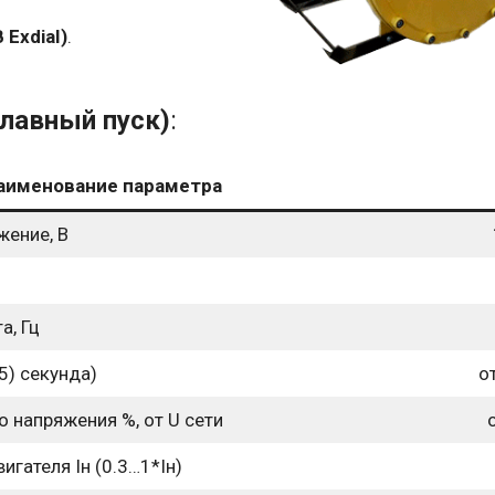
 ExdiaI)
.
плавный пуск)
:
аименование параметра
жение, В
а, Гц
5) секунда)
о
о напряжения %, от U сети
гателя Iн (0.3…1*Iн)