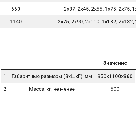
660
2х37, 2х45, 2х55, 1х75, 2х75, 
1140
2х75, 2х90, 2х110, 1х132, 2х132,
Значение
1
Габаритные размеры (ВхШхГ), мм
950х1100х860
2
Масса, кг, не менее
500