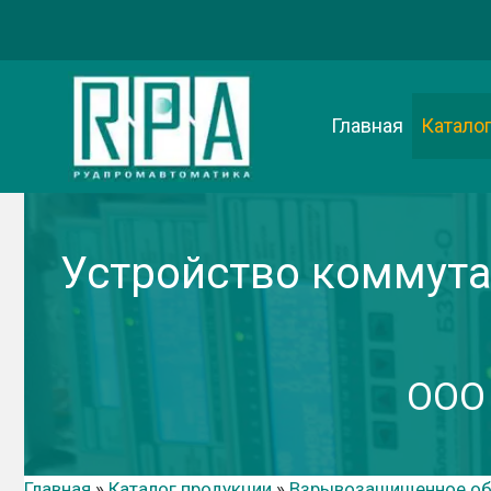
Перейти
к
содержимому
Главная
Катало
Устройство коммута
ООО
Главная
»
Каталог продукции
»
Взрывозащищенное об