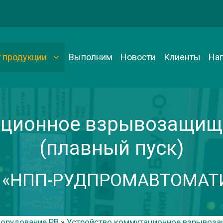
г продукции
Выполним
Новости
Клиенты
На
ционное взрывозащище
(плавный пуск)
 «НПП-РУДПРОМАВТОМАТ
орудование РВ
»
Устройство коммутационное взрывоза