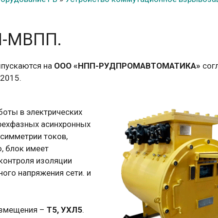
И-МВПП.
пускаются на
ООО «НПП-РУДПРОМАВТОМАТИКА»
согл
:2015.
боты в электрических
трехфазных асинхронных
асимметрии токов,
о, блок имеет
контроля изоляции
ого напряжения сети. и
азмещения –
Т5, УХЛ5
.