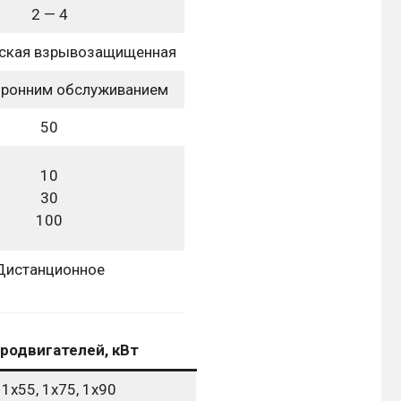
2 — 4
ская взрывозащищенная
оронним обслуживанием
50
10
30
100
Дистанционное
родвигателей, кВт
 1х55, 1х75, 1х90