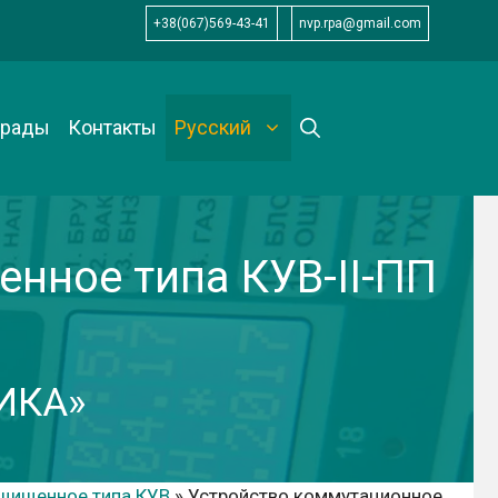
+38(067)569-43-41
nvp.rpa@gmail.com
грады
Контакты
Русский
нное типа КУВ-II-ПП
ИКА»
щищенное типа КУВ
»
Устройство коммутационное