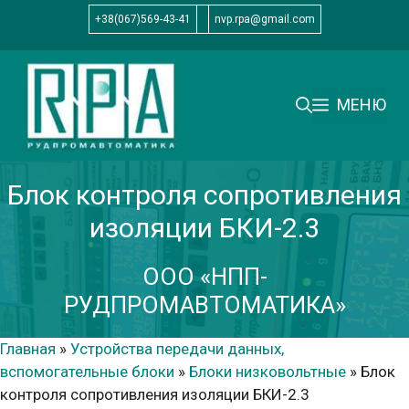
Перейти
+38(067)569-43-41
nvp.rpa@gmail.com
к
содержимому
МЕНЮ
Блок контроля сопротивления
изоляции БКИ-2.3
ООО «НПП-
РУДПРОМАВТОМАТИКА»
Главная
»
Устройства передачи данных,
вспомогательные блоки
»
Блоки низковольтные
»
Блок
контроля сопротивления изоляции БКИ-2.3