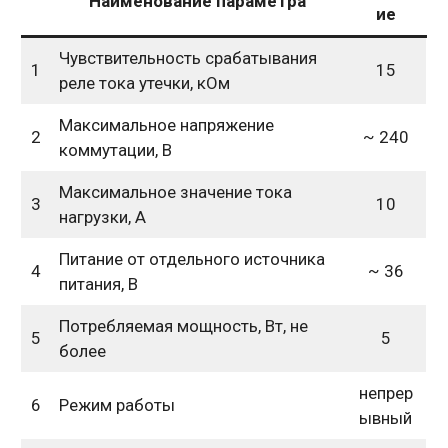
Наименование параметра
ие
Чувствительность срабатывания
1
15
реле тока утечки, кОм
Максимальное напряжение
2
~ 240
коммутации, В
Максимальное значение тока
3
10
нагрузки, А
Питание от отдельного источника
4
~ 36
питания, В
Потребляемая мощность, Вт, не
5
5
более
непрер
6
Режим работы
ывный