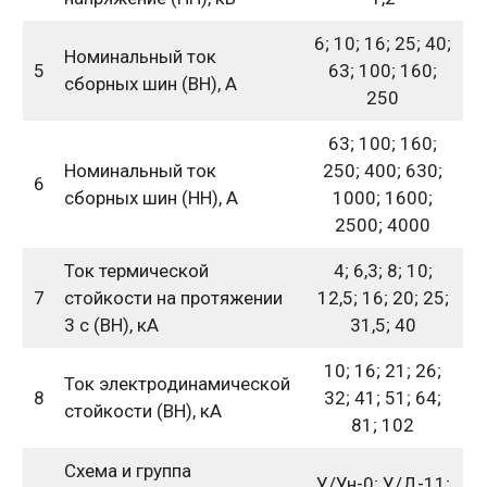
6; 10; 16; 25; 40;
Номинальный ток
5
63; 100; 160;
сборных шин (ВН), А
250
63; 100; 160;
Номинальный ток
250; 400; 630;
6
сборных шин (НН), А
1000; 1600;
2500; 4000
Ток термической
4; 6,3; 8; 10;
7
стойкости на протяжении
12,5; 16; 20; 25;
3 с (ВН), кА
31,5; 40
10; 16; 21; 26;
Ток электродинамической
8
32; 41; 51; 64;
стойкости (ВН), кА
81; 102
Схема и группа
У/Ун-0; У/Д-11;