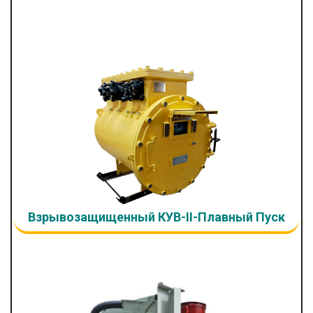
Взрывозащищенный КУВ-II-Плавный Пуск