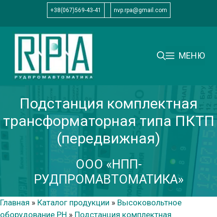
Перейти
+38(067)569-43-41
nvp.rpa@gmail.com
к
содержимому
МЕНЮ
Подстанция комплектная
трансформаторная типа ПКТП
(передвижная)
ООО «НПП-
РУДПРОМАВТОМАТИКА»
Главная
»
Каталог продукции
»
Высоковольтное
оборудование РН
»
Подстанция комплектная