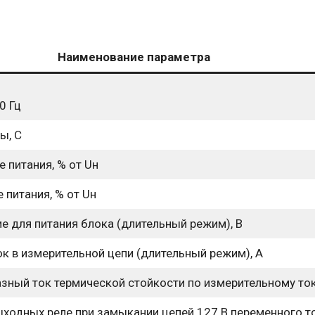
Наименование параметра
0 Гц
ы, С
 питания, % от Uн
питания, % от Uн
 для питания блока (длительный режим), В
к в измерительной цепи (длительный режим), А
ный ток термической стойкости по измерительному токо
ходных реле при замыкании цепей 127 В переменного то