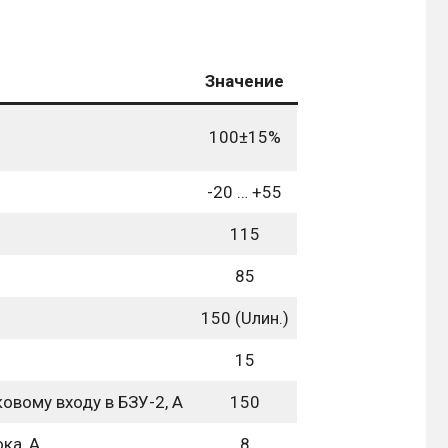
Значение
100±15%
-20 … +55
115
85
150 (Uлин.)
15
вому входу в БЗУ-2, А
150
ка, А
8