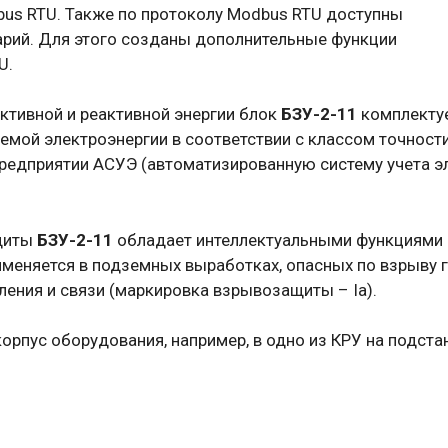
bus RTU. Также по протоколу Modbus RTU доступны
арий. Для этого созданы дополнительные функции
U.
активной и реактивной энергии блок
БЗУ-2-11
комплектуе
мой электроэнергии в соответствии с классом точности 
предприятии АСУЭ (автоматизированную систему учета эл
щиты
БЗУ-2-11
обладает интеллектуальными функциями м
меняется в подземных выработках, опасных по взрыву га
ения и связи (маркировка взрывозащиты – Ia).
рпус оборудования, например, в одно из КРУ на подста