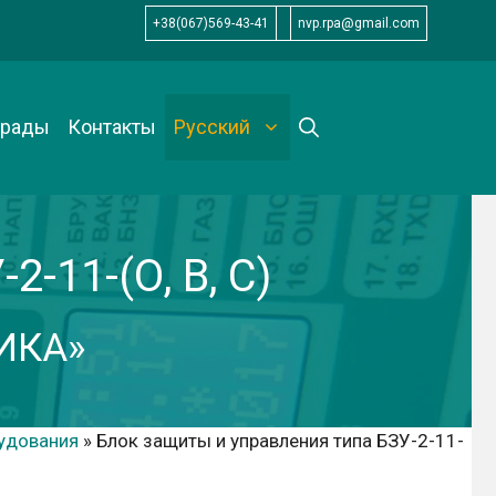
+38(067)569-43-41
nvp.rpa@gmail.com
грады
Контакты
Русский
-11-(О, В, С)
ИКА»
рудования
»
Блок защиты и управления типа БЗУ-2-11-