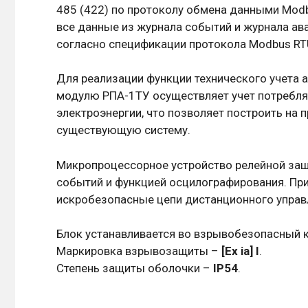
485 (422) по протоколу обмена данными Mod
все данные из журнала событий и журнала ав
согласно спецификации протокола Modbus RT
Для реализации функции технического учета 
модулю РПA-1ТУ осуществляет учет потребляе
электроэнергии, что позволяет построить на 
существующую систему.
Микропроцессорное устройство релейной за
событий и функцией осцилографирования. При
искробезопасные цепи дистанционного управл
Блок устанавливается во взрывобезопасный ко
Маркировка взрывозащиты –
[Ех ia] I
.
Степень защиты оболочки –
IР54
.