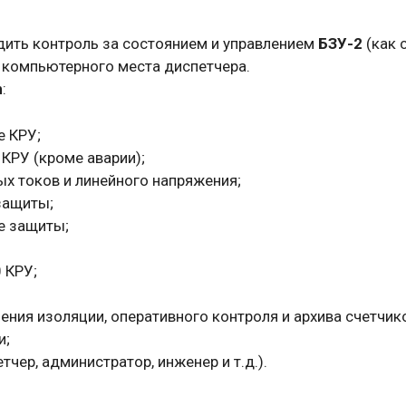
ить контроль за состоянием и управлением
БЗУ-2
(как 
с компьютерного места диспетчера.
n
:
е КРУ;
КРУ (кроме аварии);
х токов и линейного напряжения;
защиты;
е защиты;
 КРУ;
ния изоляции, оперативного контроля и архива счетчик
и;
чер, администратор, инженер и т.д.).