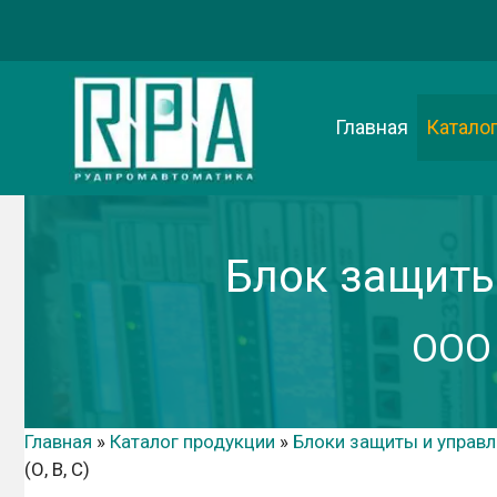
Перейти
к
содержимому
Главная
Катало
Блок защиты 
ООО
Главная
»
Каталог продукции
»
Блоки защиты и управл
(О, В, С)