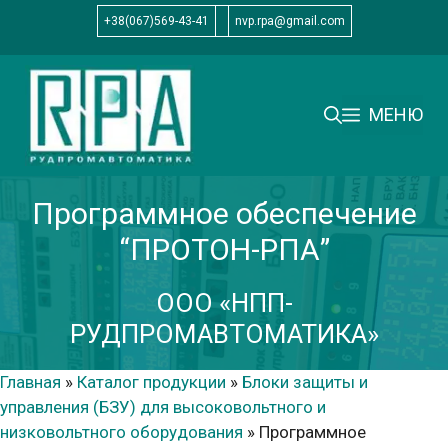
Перейти
+38(067)569-43-41
nvp.rpa@gmail.com
к
содержимому
МЕНЮ
Программное обеспечение
“ПРОТОН-РПА”
ООО «НПП-
РУДПРОМАВТОМАТИКА»
Главная
»
Каталог продукции
»
Блоки защиты и
управления (БЗУ) для высоковольтного и
низковольтного оборудования
»
Программное