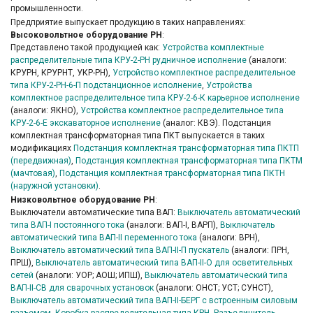
промышленности.
Предприятие выпускает продукцию в таких направлениях:
Высоковольтное оборудование РН
:
Представлено такой продукцией как:
Устройства комплектные
распределительные типа КРУ-2-РН рудничное исполнение
(аналоги:
КРУРН, КРУРНТ, УКР-РН),
Устройство комплектное распределительное
типа КРУ-2-РН-6-П подстанционное исполнение
,
Устройства
комплектное распределительное типа КРУ-2-6-К карьерное исполнение
(аналоги: ЯКНО),
Устройства комплектное распределительное типа
КРУ-2-6-Е экскаваторное исполнение
(аналог: КВЭ). Подстанция
комплектная трансформаторная типа ПКТ выпускается в таких
модификациях
Подстанция комплектная трансформаторная типа ПКТП
(передвижная)
,
Подстанция комплектная трансформаторная типа ПКТМ
(мачтовая)
,
Подстанция комплектная трансформаторная типа ПКТН
(наружной установки)
.
Низковольтное оборудование РН
:
Выключатели автоматические типа ВАП:
Выключатель автоматический
типа ВАП-І постоянного тока
(аналоги: ВАП-І, ВАРП),
Выключатель
автоматический типа ВАП-ІІ переменного тока
(аналоги: ВРН),
Выключатель автоматический типа ВАП-ІІ-П пускатель
(аналоги: ПРН,
ПРШ),
Выключатель автоматический типа ВАП-ІІ-О для осветительных
сетей
(аналоги: УОР; АОШ; ИПШ),
Выключатель автоматический типа
ВАП-ІІ-СВ для сварочных установок
(аналоги: ОНСТ; УСТ; СУНСТ),
Выключатель автоматический типа ВАП-ІІ-БЕРГ с встроенным силовым