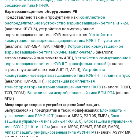
разъемом
.
Коробка распределительная типа КРН
,
Разъединитель
секционный типа РТИ-39
.
Взрывозащищенное оборудование РВ
:
Представлено такими продуктами как:
Комплектное
распределительное устройство взрывозащищенное типа КРУ-2-В
(аналоги: КРУВ-6), устройство коммутационное
взрывозащищенное типа КУВ выпускаются:
Устройство
коммутационное взрывозащищенное типа КУВ-II-П пускатель
(аналоги: ПВИ-МВР, ПВР, ПМВИР),
Устройство коммутационное
взрывозащищенное типа КУВ-II-В выключатель
(аналоги:
автоматический выключатель АВВ),
Устройство коммутационное
взрывозащищенное типа КУВ-II-Т трансформаторный
(аналоги:
агрегат пусковой шахтный АШТ-П, АПШ),
Устройство
коммутационное взрывозащищенное типа КУВ-II-ПП плавный пуск
(аналоги: ПВИ-МВПП).
Подстанция комплектная
трансформаторная взрывозащищенная типа ПКТВ
(аналоги: ТСВП,
ТСП, ТСВМ),
Блок питания искробезопасный типа БПИ-РПА
(аналог:
БПИ).
Микропроцессорные устройства релейной защиты
:
Выпускаются на предприятии в таких модификациях:
Блок защиты и
управления типа БЗУ-2-10-Т
(аналоги: МРЗС, РЗЛ-05, БМРЗ),
Блок
защиты и управления типа БЗУ-2-11-(О, В, С)
,
Блок защиты и управления
типа БЗУ-2 (11.01 и 11.04)
(аналоги: МРЗС, БЗУМТ, РЗЛ-05, БМРЗ),
Аппарат защиты унифицированный типа АЗУР-РПА
(аналоги: АЗУР-1МК,