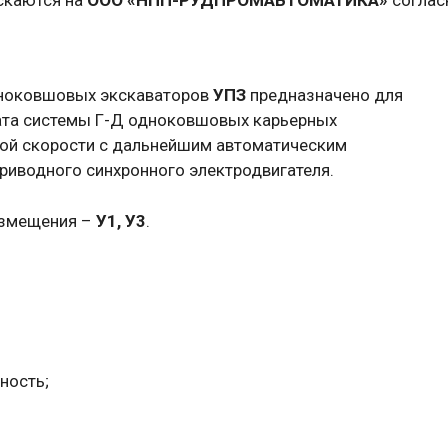
одноковшовых экскаваторов
УПЗ
предназначено для
гата системы Г-Д одноковшовых карьерных
ой скорости с дальнейшим автоматическим
иводного синхронного электродвигателя.
азмещения –
У1, У3
.
ность;