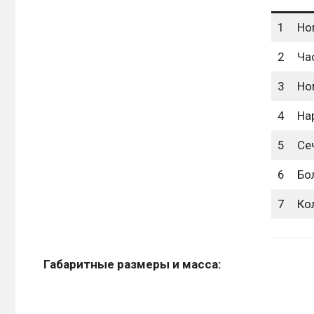
1
Но
2
Час
3
Но
4
На
5
Се
6
Бо
7
Ко
Габаритные размеры и масса: