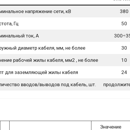
минальное напряжение сети, кВ
380
тота, Гц
50
минальный ток, А
300÷3
ружный диаметр кабеля, мм, не более
30
чение рабочей жилы кабеля, мм2 , не более
10
лт для заземляющей жилы кабеля
24
личество вводов/выводов под кабель, шт.
продолжит
Значение