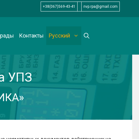
+38(067)569-43-41
nvp.rpa@gmail.com
грады
Контакты
Русский
а УПЗ
ИКА»
но нормативных документов действующих на