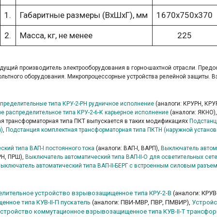
1.
Габаритные размеры (ВхШхГ), мм
1670х750х370
2.
Масса, кг, не менее
225
ведущий производитель электрооборудования в горно-шахтной отрасли. Пре
вольтного оборудования. Микропроцессорные устройства релейной защиты.
пределительные типа КРУ-2-РН рудничное исполнение
(аналоги: КРУРН, КРУ
е распределительное типа КРУ-2-6-К карьерное исполнение
(аналоги: ЯКНО)
ая трансформаторная типа ПКТ выпускается в таких модификациях
Подстанц
)
,
Подстанция комплектная трансформаторная типа ПКТН (наружной установ
кий типа ВАП-І постоянного тока
(аналоги: ВАП-І, ВАРП),
Выключатель автома
РН, ПРШ),
Выключатель автоматический типа ВАП-ІІ-О для осветительных сет
ыключатель автоматический типа ВАП-ІІ-БЕРГ с встроенным силовым разъе
елительное устройство взрывозащищенное типа КРУ-2-В
(аналоги: КРУ
нное типа КУВ-II-П пускатель
(аналоги: ПВИ-МВР, ПВР, ПМВИР),
Устройс
стройство коммутационное взрывозащищенное типа КУВ-II-Т трансфо