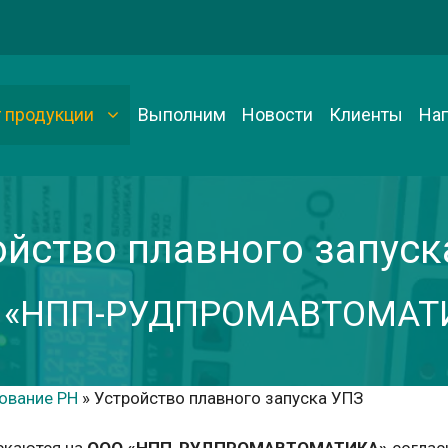
г продукции
Выполним
Новости
Клиенты
На
ойство плавного запуск
 «НПП-РУДПРОМАВТОМАТ
ование РН
»
Устройство плавного запуска УПЗ
скаются на
ООО «НПП-РУДПРОМАВТОМАТИКА»
соглас