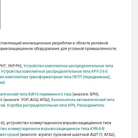
доставляющий инновационные разработки в области релейной
 Взрывозащищенное оборудование для угольной промышленности.
РНТ, УКР-РН),
Устройство комплектное распределительное типа
,
Устройства комплектное распределительное типа КРУ-2-6-Е
ия комплектная трансформаторная типа ПКТП (передвижная)
,
ки)
.
тический типа ВАП-ІІ переменного тока
(аналоги: ВРН),
ей
(аналоги: УОР; АОШ; ИПШ),
Выключатель автоматический типа
мом
.
Коробка распределительная типа КРН
,
Разъединитель
В-6), устройство коммутационное взрывозащищенное типа
тво коммутационное взрывозащищенное типа КУВ-II-В
рматорный
(аналоги: агрегат пусковой шахтный АШТ-П, АПШ),