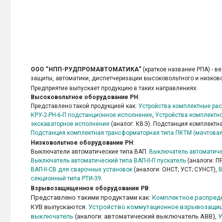
ООО “НПП-РУДПРОМАВТОМАТИКА”
(краткое название РПА) - 
защиты, автоматики, диспетчеризации высоковольтного и низко
Предприятие выпускает продукцию в таких направлениях:
Высоковольтное оборудование РН
:
Представлено такой продукцией как:
Устройства комплектные рас
КРУ-2-РН-6-П подстанционное исполнение
,
Устройства комплектно
экскаваторное исполнение
(аналог: КВЭ). Подстанция комплектн
Подстанция комплектная трансформаторная типа ПКТМ (мачтовая
Низковольтное оборудование РН
:
Выключатели автоматические типа ВАП:
Выключатель автоматичес
Выключатель автоматический типа ВАП-ІІ-П пускатель
(аналоги: П
ВАП-ІІ-СВ для сварочных установок
(аналоги: ОНСТ; УСТ; СУНСТ),
В
секционный типа РТИ-39
.
Взрывозащищенное оборудование РВ
:
Представлено такими продуктами как:
Комплектное распред
КУВ выпускаются:
Устройство коммутационное взрывозащище
выключатель
(аналоги: автоматический выключатель АВВ),
У