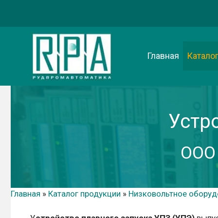
Перейти
к
содержимому
Главная
Катало
Устр
ООО
Главная
»
Каталог продукции
»
Низковольтное оборуд
У
стройство плавного запуска УПЗ (УПЭ)
выпу