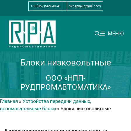
Перейти
+38(067)569-43-41
nvp.rpa@gmail.com
к
содержимому
МЕНЮ
Блоки низковольтные
ООО «НПП-
РУДПРОМАВТОМАТИКА»
Главная
»
Устройства передачи данных,
вспомогательные блоки
»
Блоки низковольтные
Блоки низковольтные
выпускаются на