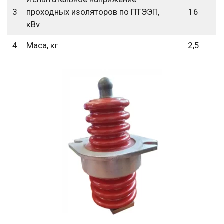
3
проходных изоляторов по ПТЭЭП,
16
кВv
4
Маса, кг
2,5