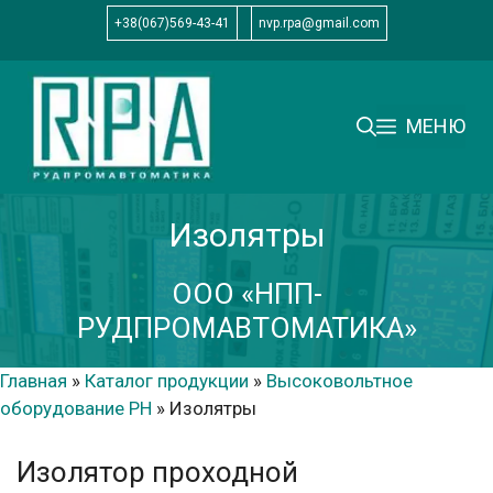
Перейти
+38(067)569-43-41
nvp.rpa@gmail.com
к
содержимому
МЕНЮ
Изолятры
ООО «НПП-
РУДПРОМАВТОМАТИКА»
Главная
»
Каталог продукции
»
Высоковольтное
оборудование РН
»
Изолятры
Изолятор проходной